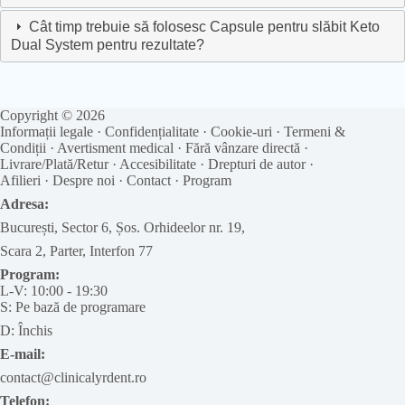
Cât timp trebuie să folosesc Capsule pentru slăbit Keto
Dual System pentru rezultate?
Copyright © 2026
Informații legale
·
Confidențialitate
·
Cookie-uri
·
Termeni &
Condiții
·
Avertisment medical
·
Fără vânzare directă
·
Livrare/Plată/Retur
·
Accesibilitate
·
Drepturi de autor
·
Afilieri
·
Despre noi
·
Contact
·
Program
Adresa:
București, Sector 6, Șos. Orhideelor nr. 19,
Scara 2, Parter, Interfon 77
Program:
L-V: 10:00 - 19:30
S: Pe bază de programare
D: Închis
E-mail:
contact@clinicalyrdent.ro
Telefon: