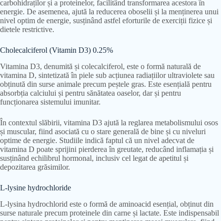
carbohidraților și a proteinelor, facilitând transformarea acestora în
energie. De asemenea, ajută la reducerea oboselii și la menținerea unui
nivel optim de energie, susținând astfel eforturile de exerciții fizice și
dietele restrictive.
Cholecalciferol (Vitamin D3) 0.25%
Vitamina D3, denumită și colecalciferol, este o formă naturală de
vitamina D, sintetizată în piele sub acțiunea radiațiilor ultraviolete sau
obținută din surse animale precum peștele gras. Este esențială pentru
absorbția calciului și pentru sănătatea oaselor, dar și pentru
funcționarea sistemului imunitar.
În contextul slăbirii, vitamina D3 ajută la reglarea metabolismului osos
și muscular, fiind asociată cu o stare generală de bine și cu niveluri
optime de energie. Studiile indică faptul că un nivel adecvat de
vitamina D poate sprijini pierderea în greutate, reducând inflamația și
susținând echilibrul hormonal, inclusiv cel legat de apetitul și
depozitarea grăsimilor.
L-lysine hydrochloride
L-lysina hydrochlorid este o formă de aminoacid esențial, obținut din
surse naturale precum proteinele din carne și lactate. Este indispensabil