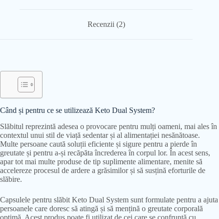
Recenzii (2)
Când și pentru ce se utilizează Keto Dual System?
Slăbitul reprezintă adesea o provocare pentru mulți oameni, mai ales în
contextul unui stil de viață sedentar și al alimentației nesănătoase.
Multe persoane caută soluții eficiente și sigure pentru a pierde în
greutate și pentru a-și recăpăta încrederea în corpul lor. În acest sens,
apar tot mai multe produse de tip suplimente alimentare, menite să
accelereze procesul de ardere a grăsimilor și să susțină eforturile de
slăbire.
Capsulele pentru slăbit Keto Dual System sunt formulate pentru a ajuta
persoanele care doresc să atingă și să mențină o greutate corporală
optimă. Acest produs poate fi utilizat de cei care se confruntă cu