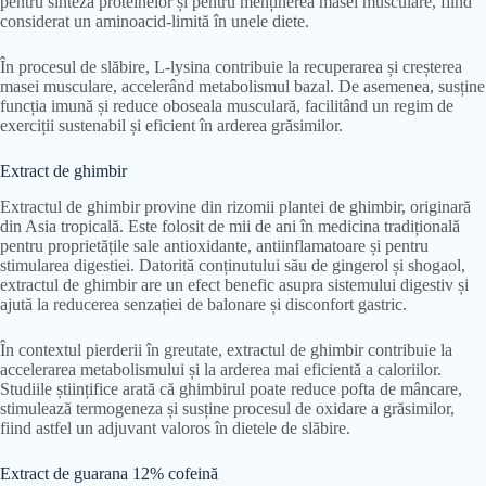
pentru sinteza proteinelor și pentru menținerea masei musculare, fiind
considerat un aminoacid-limită în unele diete.
În procesul de slăbire, L-lysina contribuie la recuperarea și creșterea
masei musculare, accelerând metabolismul bazal. De asemenea, susține
funcția imună și reduce oboseala musculară, facilitând un regim de
exerciții sustenabil și eficient în arderea grăsimilor.
Extract de ghimbir
Extractul de ghimbir provine din rizomii plantei de ghimbir, originară
din Asia tropicală. Este folosit de mii de ani în medicina tradițională
pentru proprietățile sale antioxidante, antiinflamatoare și pentru
stimularea digestiei. Datorită conținutului său de gingerol și shogaol,
extractul de ghimbir are un efect benefic asupra sistemului digestiv și
ajută la reducerea senzației de balonare și disconfort gastric.
În contextul pierderii în greutate, extractul de ghimbir contribuie la
accelerarea metabolismului și la arderea mai eficientă a caloriilor.
Studiile științifice arată că ghimbirul poate reduce pofta de mâncare,
stimulează termogeneza și susține procesul de oxidare a grăsimilor,
fiind astfel un adjuvant valoros în dietele de slăbire.
Extract de guarana 12% cofeină