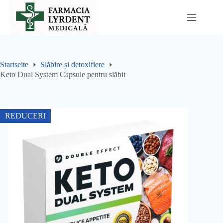
Sari
la
conținut
Startseite
Slăbire și detoxifiere
Keto Dual System Capsule pentru slăbit
REDUCERI