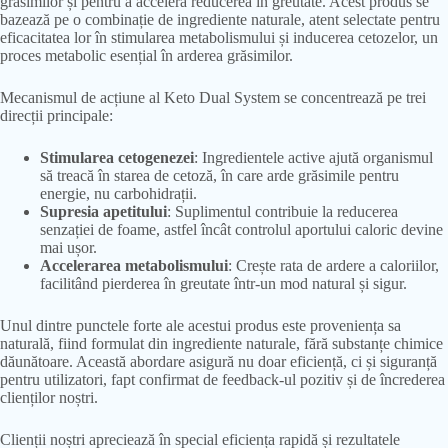
grăsimilor și pentru a accelera reducerea în greutate. Acest produs se
bazează pe o combinație de ingrediente naturale, atent selectate pentru
eficacitatea lor în stimularea metabolismului și inducerea cetozelor, un
proces metabolic esențial în arderea grăsimilor.
Mecanismul de acțiune al Keto Dual System se concentrează pe trei
direcții principale:
Stimularea cetogenezei
: Ingredientele active ajută organismul
să treacă în starea de cetoză, în care arde grăsimile pentru
energie, nu carbohidrații.
Supresia apetitului
: Suplimentul contribuie la reducerea
senzației de foame, astfel încât controlul aportului caloric devine
mai ușor.
Accelerarea metabolismului
: Crește rata de ardere a caloriilor,
facilitând pierderea în greutate într-un mod natural și sigur.
Unul dintre punctele forte ale acestui produs este proveniența sa
naturală, fiind formulat din ingrediente naturale, fără substanțe chimice
dăunătoare. Această abordare asigură nu doar eficiență, ci și siguranță
pentru utilizatori, fapt confirmat de feedback-ul pozitiv și de încrederea
clienților noștri.
Clienții noștri apreciează în special eficiența rapidă și rezultatele