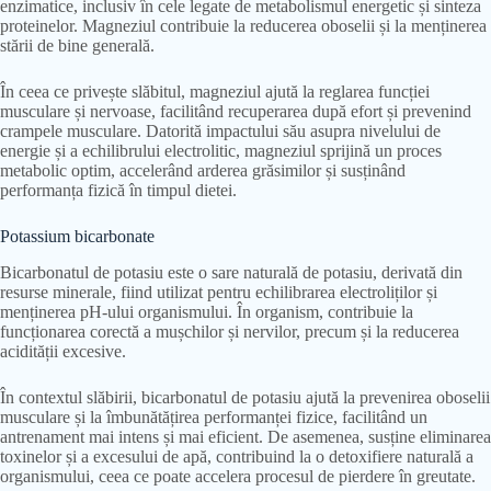
enzimatice, inclusiv în cele legate de metabolismul energetic și sinteza
proteinelor. Magneziul contribuie la reducerea oboselii și la menținerea
stării de bine generală.
În ceea ce privește slăbitul, magneziul ajută la reglarea funcției
musculare și nervoase, facilitând recuperarea după efort și prevenind
crampele musculare. Datorită impactului său asupra nivelului de
energie și a echilibrului electrolitic, magneziul sprijină un proces
metabolic optim, accelerând arderea grăsimilor și susținând
performanța fizică în timpul dietei.
Potassium bicarbonate
Bicarbonatul de potasiu este o sare naturală de potasiu, derivată din
resurse minerale, fiind utilizat pentru echilibrarea electroliților și
menținerea pH-ului organismului. În organism, contribuie la
funcționarea corectă a mușchilor și nervilor, precum și la reducerea
acidității excesive.
În contextul slăbirii, bicarbonatul de potasiu ajută la prevenirea oboselii
musculare și la îmbunătățirea performanței fizice, facilitând un
antrenament mai intens și mai eficient. De asemenea, susține eliminarea
toxinelor și a excesului de apă, contribuind la o detoxifiere naturală a
organismului, ceea ce poate accelera procesul de pierdere în greutate.