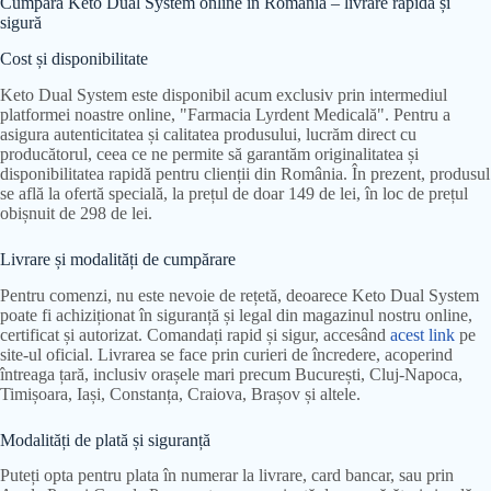
Cumpără Keto Dual System online în România – livrare rapidă și
sigură
Cost și disponibilitate
Keto Dual System este disponibil acum exclusiv prin intermediul
platformei noastre online, "Farmacia Lyrdent Medicală". Pentru a
asigura autenticitatea și calitatea produsului, lucrăm direct cu
producătorul, ceea ce ne permite să garantăm originalitatea și
disponibilitatea rapidă pentru clienții din România. În prezent, produsul
se află la ofertă specială, la prețul de doar 149 de lei, în loc de prețul
obișnuit de 298 de lei.
Livrare și modalități de cumpărare
Pentru comenzi, nu este nevoie de rețetă, deoarece Keto Dual System
poate fi achiziționat în siguranță și legal din magazinul nostru online,
certificat și autorizat. Comandați rapid și sigur, accesând
acest link
pe
site-ul oficial. Livrarea se face prin curieri de încredere, acoperind
întreaga țară, inclusiv orașele mari precum București, Cluj-Napoca,
Timișoara, Iași, Constanța, Craiova, Brașov și altele.
Modalități de plată și siguranță
Puteți opta pentru plata în numerar la livrare, card bancar, sau prin