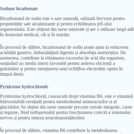
Sodium bicarbonate
Bicarbonatul de sodiu este o sare naturală, utilizată frecvent pentru
proprietățile sale alcalinizante și pentru echilibrarea pH-ului
organismului. Este obținut din surse minerale și are o utilizare largă atât
în domeniul medical, cât și în nutriție.
În procesul de slăbire, bicarbonatul de sodiu poate ajuta la reducerea
acidității gastrice, îmbunătățind digestia și absorbția nutrienților. De
asemenea, contribuie la eliminarea excesului de acid din organism,
susținând un mediu intern favorabil pentru arderea eficientă a
grăsimilor și pentru menținerea unui echilibru electrolitic optim în
timpul dietei.
Pyridoxine hydrochloride
Pyridoxina hydrochlorid, cunoscută drept vitamina B6, este o vitamină
hidrosolubilă esențială pentru metabolismul aminoacizilor și al
glucidelor. Se obține din surse naturale precum cereale integrale, carne
și legume, fiind indispensabil pentru funcționarea corectă a sistemului
nervos și pentru sinteza neurotransmițătorilor.
În procesul de slăbire, vitamina B6 contribuie la metabolizarea