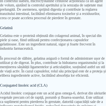
În contextul slăbirii, microcrystalline cellulose acționează ca un agent
de volum, ajutând la controlul apetitului și la senzația de sațietate mai
prelungită. De asemenea, sprijină digestia și contribuie la reglarea
tranzitului intestinal, facilitând eliminarea toxinelor și a reziduurilor,
ceea ce poate accelera procesul de pierdere în greutate.
Gelatină
Gelatina este o proteină obținută din colagenul animal, în special din
piele și oase, fiind utilizată pentru confecționarea capsulelor
gelatinoase. Este un ingredient natural, sigur și foarte frecvent în
industria farmaceutică.
În procesul de slăbire, gelatina asigură o formă de administrare ușor de
utilizat și de digerat. În plus, contribuie la hidratarea organismului și la
menținerea sănătății ligamentelor și articulațiilor, susținând astfel un stil
de viață activ. În cazul capsulelor, rolul său principal este de a proteja și
elibera ingredientele active, facilitând absorbția lor eficientă.
Conjugated linoleic acid (CLA)
Acidul linoleic conjugat este un acid gras omega-6, derivat din uleiurile
vegetale precum cel de rapiță, porumb și floarea-soarelui. Este utilizat
ca supliment pentru pierderea în greutate, datorită capacității sale de a
influența metabolismul lipidic, reducând depozitele de grăsime și