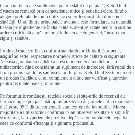
Comparativ cu alte suplimente pentru slăbit de pe piață, Keto Dual
System se remarcă prin caracteristici unice și beneficii clare, fiind o
alegere preferată de mulți utilizatori și profesioniști din domeniul
sănătății. Unul dintre principalele avantaje este formularea sa naturală,
bazată pe ingrediente de înaltă calitate, atent selectate pentru a susține
arderea eficientă a grăsimilor și inducerea cetogenezei, într-un mod
sigur și sănătos.
Produsul este certificat conform standardelor Uniunii Europene,
asigurând astfel respectarea normelor stricte de calitate și siguranță.
Aceasta garantare a calității a crescut încrederea medicilor și a
utilizatorilor, fiind considerat un supliment de încredere, fără riscul de a
fi un produs fraudulos sau înșelător. În plus, Keto Dual System nu este
un produs înșelător, ci un complement alimentar verificat și apreciat
pentru rezultate reale și durabile.
Pe forumurile românești, rețelele sociale și site-urile de recenzii ale
farmaciilor, se pot găsi atât opinii pozitive, cât și unele critici moderate,
însă peste 95% dintre comentarii sunt extrem de favorabile. Marea
majoritate a utilizatorilor confirmă că au observat rezultate vizibile în
scurt timp, iar experiențele pozitive depășesc în număr cele negative,
ceea ce confirmă eficiența și siguranța produsului.