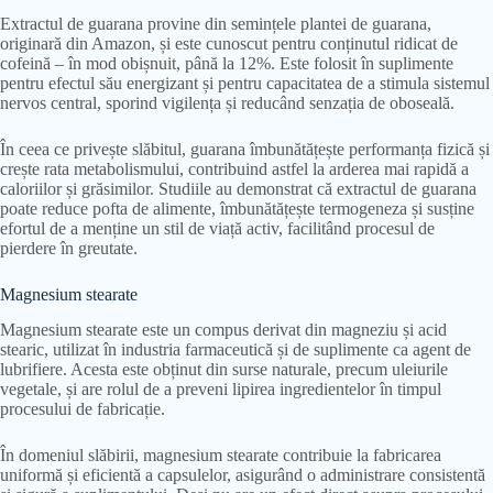
Extractul de guarana provine din semințele plantei de guarana,
originară din Amazon, și este cunoscut pentru conținutul ridicat de
cofeină – în mod obișnuit, până la 12%. Este folosit în suplimente
pentru efectul său energizant și pentru capacitatea de a stimula sistemul
nervos central, sporind vigilența și reducând senzația de oboseală.
În ceea ce privește slăbitul, guarana îmbunătățește performanța fizică și
crește rata metabolismului, contribuind astfel la arderea mai rapidă a
caloriilor și grăsimilor. Studiile au demonstrat că extractul de guarana
poate reduce pofta de alimente, îmbunătățește termogeneza și susține
efortul de a menține un stil de viață activ, facilitând procesul de
pierdere în greutate.
Magnesium stearate
Magnesium stearate este un compus derivat din magneziu și acid
stearic, utilizat în industria farmaceutică și de suplimente ca agent de
lubrifiere. Acesta este obținut din surse naturale, precum uleiurile
vegetale, și are rolul de a preveni lipirea ingredientelor în timpul
procesului de fabricație.
În domeniul slăbirii, magnesium stearate contribuie la fabricarea
uniformă și eficientă a capsulelor, asigurând o administrare consistentă