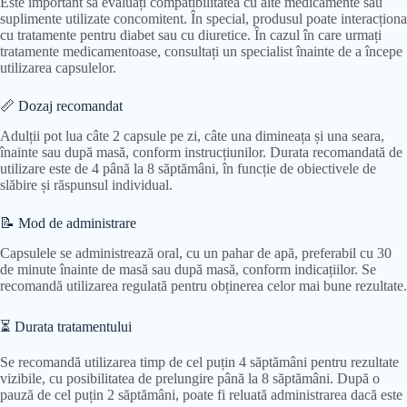
Este important să evaluați compatibilitatea cu alte medicamente sau
suplimente utilizate concomitent. În special, produsul poate interacționa
cu tratamente pentru diabet sau cu diuretice. În cazul în care urmați
tratamente medicamentoase, consultați un specialist înainte de a începe
utilizarea capsulelor.
📏 Dozaj recomandat
Adulții pot lua câte 2 capsule pe zi, câte una dimineața și una seara,
înainte sau după masă, conform instrucțiunilor. Durata recomandată de
utilizare este de 4 până la 8 săptămâni, în funcție de obiectivele de
slăbire și răspunsul individual.
📝 Mod de administrare
Capsulele se administrează oral, cu un pahar de apă, preferabil cu 30
de minute înainte de masă sau după masă, conform indicațiilor. Se
recomandă utilizarea regulată pentru obținerea celor mai bune rezultate.
⏳ Durata tratamentului
Se recomandă utilizarea timp de cel puțin 4 săptămâni pentru rezultate
vizibile, cu posibilitatea de prelungire până la 8 săptămâni. După o
pauză de cel puțin 2 săptămâni, poate fi reluată administrarea dacă este