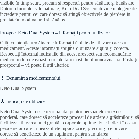
vizibile în timp scurt, precum și respectul pentru sănătate și bunăstare.
Datorită formulei sale naturale, Keto Dual System devine o alegere de
încredere pentru cei care doresc să atingă obiectivele de pierdere în
greutate în mod natural și sănătos.
Prospect Keto Dual System – informații pentru utilizator
Citiți cu atenție următoarele informații înainte de utilizarea acestui
medicament. Aceste informații sprijină o utilizare sigură și corectă.
Respectați întocmai indicațiile din acest prospect sau recomandările
medicului dumneavoastră ori ale farmacistului dumneavoastră. Păstrați
prospectul – vă poate fi util ulterior.
💊 Denumirea medicamentului
Keto Dual System
🎯 Indicații de utilizare
Keto Dual System este recomandat pentru persoanele cu exces
ponderal, care doresc să accelereze procesul de ardere a grăsimilor și să
faciliteze atingerea unei greutăți corporale optime. Este indicat în cazul
persoanelor care urmează diete hipocalorice, precum și celor care
doresc să beneficieze de un supliment pentru stimularea