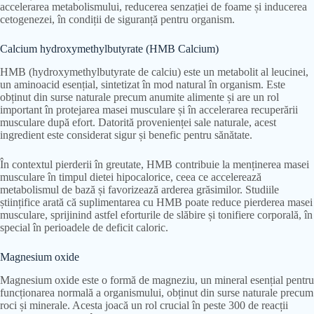
accelerarea metabolismului, reducerea senzației de foame și inducerea
cetogenezei, în condiții de siguranță pentru organism.
Calcium hydroxymethylbutyrate (HMB Calcium)
HMB (hydroxymethylbutyrate de calciu) este un metabolit al leucinei,
un aminoacid esențial, sintetizat în mod natural în organism. Este
obținut din surse naturale precum anumite alimente și are un rol
important în protejarea masei musculare și în accelerarea recuperării
musculare după efort. Datorită provenienței sale naturale, acest
ingredient este considerat sigur și benefic pentru sănătate.
În contextul pierderii în greutate, HMB contribuie la menținerea masei
musculare în timpul dietei hipocalorice, ceea ce accelerează
metabolismul de bază și favorizează arderea grăsimilor. Studiile
științifice arată că suplimentarea cu HMB poate reduce pierderea masei
musculare, sprijinind astfel eforturile de slăbire și tonifiere corporală, în
special în perioadele de deficit caloric.
Magnesium oxide
Magnesium oxide este o formă de magneziu, un mineral esențial pentru
funcționarea normală a organismului, obținut din surse naturale precum
roci și minerale. Acesta joacă un rol crucial în peste 300 de reacții