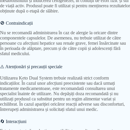
metabolismului și inducerea cetogenezei, în condiții de efort fizic și stil
de viață activ. Produsul poate fi utilizat și pentru menținerea rezultatelor
obținute după o etapă de slăbire.
🚫 Contraindicații
Nu se recomandă administrarea în caz de alergie la oricare dintre
componentele capsulelor. De asemenea, nu trebuie utilizat de către
persoane cu afecțiuni hepatice sau renale grave, femei însărcinate sau
în perioada de alăptare, precum și de către copii și adolescenți fără
sfatul medicului.
⚠️ Atenționări și precauții speciale
Utilizarea Keto Dual System trebuie realizată strict conform
indicațiilor. În cazul unor afecțiuni preexistente sau dacă urmați
tratamente medicamentoase, este recomandată consultarea unui
specialist înainte de utilizare. Nu depășiți doza recomandată și nu
utilizați produsul ca substitut pentru un regim alimentar variat și
echilibrat. În cazul apariției oricăror reacții adverse sau disconforturi,
întrerupeți administrarea și solicitați sfatul unui medic.
🔄 Interacțiuni