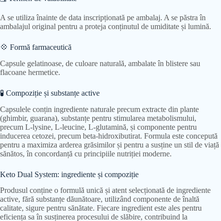
A se utiliza înainte de data inscripționată pe ambalaj. A se păstra în
ambalajul original pentru a proteja conținutul de umiditate și lumină.
💠 Formă farmaceutică
Capsule gelatinoase, de culoare naturală, ambalate în blistere sau
flacoane hermetice.
🧪 Compoziție și substanțe active
Capsulele conțin ingrediente naturale precum extracte din plante
(ghimbir, guarana), substanțe pentru stimularea metabolismului,
precum L-lysine, L-leucine, L-glutamină, și componente pentru
inducerea cetozei, precum beta-hidroxibutirat. Formula este concepută
pentru a maximiza arderea grăsimilor și pentru a susține un stil de viață
sănătos, în concordanță cu principiile nutriției moderne.
Keto Dual System: ingrediente și compoziție
Produsul conține o formulă unică și atent selecționată de ingrediente
active, fără substanțe dăunătoare, utilizând componente de înaltă
calitate, sigure pentru sănătate. Fiecare ingredient este ales pentru
eficiența sa în susținerea procesului de slăbire, contribuind la