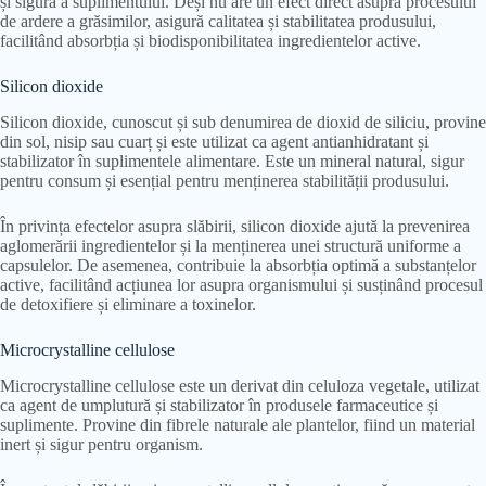
și sigură a suplimentului. Deși nu are un efect direct asupra procesului
de ardere a grăsimilor, asigură calitatea și stabilitatea produsului,
facilitând absorbția și biodisponibilitatea ingredientelor active.
Silicon dioxide
Silicon dioxide, cunoscut și sub denumirea de dioxid de siliciu, provine
din sol, nisip sau cuarț și este utilizat ca agent antianhidratant și
stabilizator în suplimentele alimentare. Este un mineral natural, sigur
pentru consum și esențial pentru menținerea stabilității produsului.
În privința efectelor asupra slăbirii, silicon dioxide ajută la prevenirea
aglomerării ingredientelor și la menținerea unei structură uniforme a
capsulelor. De asemenea, contribuie la absorbția optimă a substanțelor
active, facilitând acțiunea lor asupra organismului și susținând procesul
de detoxifiere și eliminare a toxinelor.
Microcrystalline cellulose
Microcrystalline cellulose este un derivat din celuloza vegetale, utilizat
ca agent de umplutură și stabilizator în produsele farmaceutice și
suplimente. Provine din fibrele naturale ale plantelor, fiind un material
inert și sigur pentru organism.