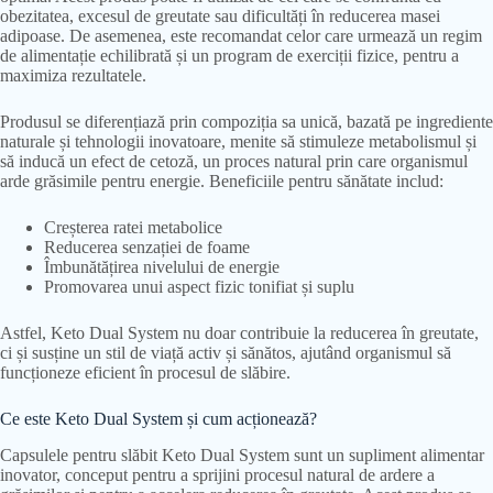
obezitatea, excesul de greutate sau dificultăți în reducerea masei
adipoase. De asemenea, este recomandat celor care urmează un regim
de alimentație echilibrată și un program de exerciții fizice, pentru a
maximiza rezultatele.
Produsul se diferențiază prin compoziția sa unică, bazată pe ingrediente
naturale și tehnologii inovatoare, menite să stimuleze metabolismul și
să inducă un efect de cetoză, un proces natural prin care organismul
arde grăsimile pentru energie. Beneficiile pentru sănătate includ:
Creșterea ratei metabolice
Reducerea senzației de foame
Îmbunătățirea nivelului de energie
Promovarea unui aspect fizic tonifiat și suplu
Astfel, Keto Dual System nu doar contribuie la reducerea în greutate,
ci și susține un stil de viață activ și sănătos, ajutând organismul să
funcționeze eficient în procesul de slăbire.
Ce este Keto Dual System și cum acționează?
Capsulele pentru slăbit Keto Dual System sunt un supliment alimentar
inovator, conceput pentru a sprijini procesul natural de ardere a