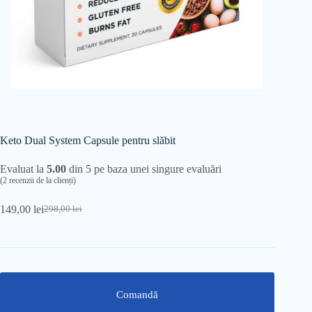
Keto Dual System Capsule pentru slăbit
Evaluat la
5.00
din 5 pe baza unei singure evaluări
(
2
recenzii de la clienți)
149,00
lei
298,00
lei
Prețul
Prețul
inițial
curent
a
este:
fost:
149,00 lei.
298,00 lei.
Comandă