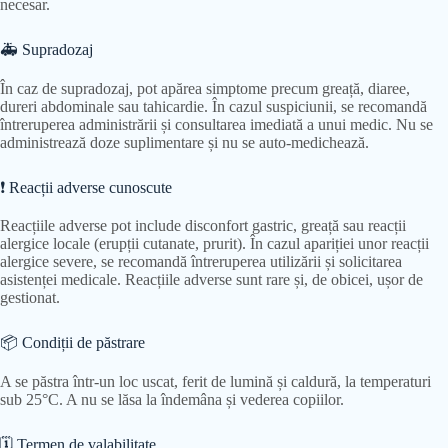
necesar.
🚑 Supradozaj
În caz de supradozaj, pot apărea simptome precum greață, diaree,
dureri abdominale sau tahicardie. În cazul suspiciunii, se recomandă
întreruperea administrării și consultarea imediată a unui medic. Nu se
administrează doze suplimentare și nu se auto-medichează.
❗ Reacții adverse cunoscute
Reacțiile adverse pot include disconfort gastric, greață sau reacții
alergice locale (erupții cutanate, prurit). În cazul apariției unor reacții
alergice severe, se recomandă întreruperea utilizării și solicitarea
asistenței medicale. Reacțiile adverse sunt rare și, de obicei, ușor de
gestionat.
📦 Condiții de păstrare
A se păstra într-un loc uscat, ferit de lumină și caldură, la temperaturi
sub 25°C. A nu se lăsa la îndemâna și vederea copiilor.
🗓 Termen de valabilitate