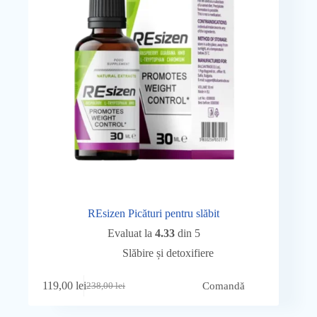
REsizen Picături pentru slăbit
Evaluat la
4.33
din 5
Slăbire și detoxifiere
119,00
lei
Comandă
238,00
lei
Prețul
Prețul
inițial
curent
a
este: