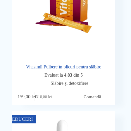
Vitasimil Pulbere în plicuri pentru slăbire
Evaluat la
4.83
din 5
Slăbire și detoxifiere
159,00
lei
Comandă
318,00
lei
Prețul
Prețul
inițial
curent
a
este:
fost:
159,00 lei.
REDUCERI
318,00 lei.