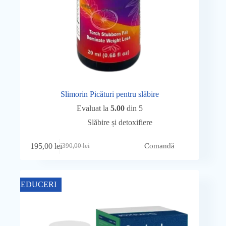
Slimorin Picături pentru slăbire
Evaluat la
5.00
din 5
Slăbire și detoxifiere
195,00
lei
Comandă
390,00
lei
Prețul
Prețul
inițial
curent
a
este:
fost:
195,00 lei.
REDUCERI
390,00 lei.