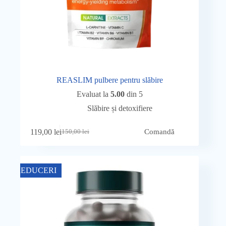
REASLIM pulbere pentru slăbire
Evaluat la
5.00
din 5
Slăbire și detoxifiere
119,00
lei
Comandă
150,00
lei
Prețul
Prețul
inițial
curent
a
este:
fost:
119,00 lei.
REDUCERI
150,00 lei.