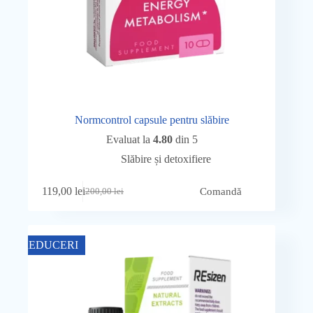
Normcontrol capsule pentru slăbire
Evaluat la
4.80
din 5
Slăbire și detoxifiere
119,00
lei
Comandă
200,00
lei
Prețul
Prețul
inițial
curent
a
este:
fost:
119,00 lei.
REDUCERI
200,00 lei.