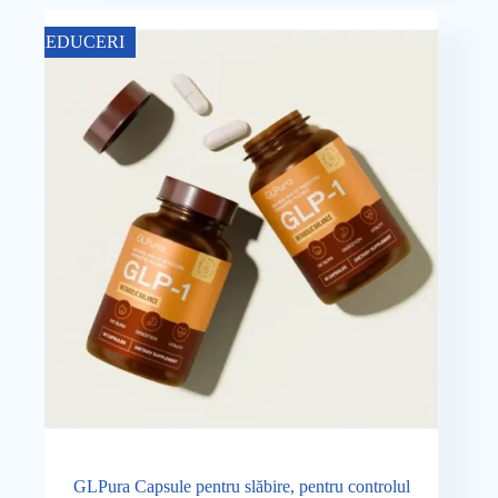
a
este:
fost:
189,00 lei.
REDUCERI
250,00 lei.
GLPura Capsule pentru slăbire, pentru controlul