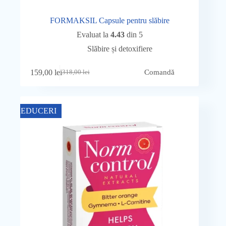
FORMAKSIL Capsule pentru slăbire
Evaluat la
4.43
din 5
Slăbire și detoxifiere
159,00
lei
Comandă
318,00
lei
Prețul
Prețul
inițial
curent
a
este:
fost:
159,00 lei.
REDUCERI
318,00 lei.