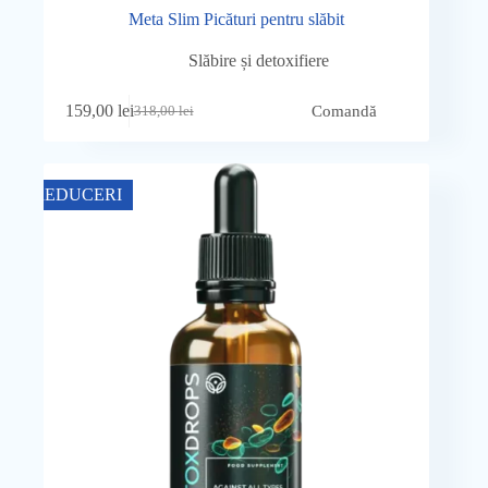
Meta Slim Picături pentru slăbit
Slăbire și detoxifiere
159,00
lei
Comandă
318,00
lei
Prețul
Prețul
inițial
curent
a
este:
fost:
159,00 lei.
REDUCERI
318,00 lei.