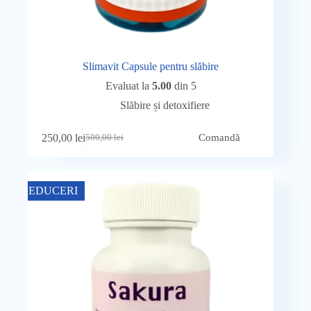
Slimavit Capsule pentru slăbire
Evaluat la
5.00
din 5
Slăbire și detoxifiere
250,00
lei
Comandă
500,00
lei
Prețul
Prețul
inițial
curent
a
este:
fost:
250,00 lei.
REDUCERI
500,00 lei.