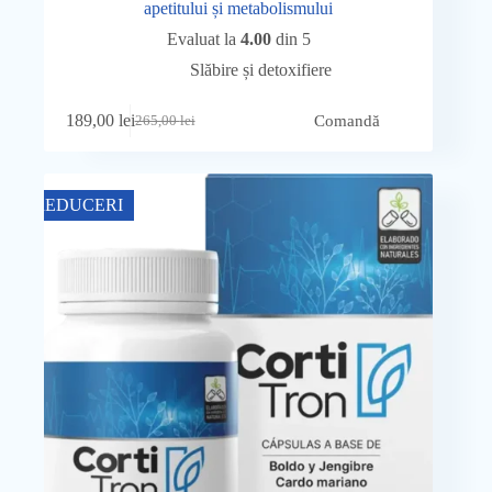
apetitului și metabolismului
Evaluat la
4.00
din 5
Slăbire și detoxifiere
189,00
lei
Comandă
265,00
lei
Prețul
Prețul
inițial
curent
a
este:
fost:
189,00 lei.
REDUCERI
265,00 lei.