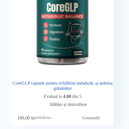
CoreGLP capsule pentru echilibrul metabolic și arderea
grăsimilor
Evaluat la
4.00
din 5
Slăbire și detoxifiere
189,00
lei
Comandă
250,00
lei
Prețul
Prețul
inițial
curent