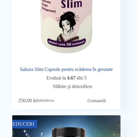
Sakura Slim Capsule pentru scăderea în greutate
Evaluat la
4.67
din 5
Slăbire și detoxifiere
250,00
lei
Comandă
500,00
lei
Prețul
Prețul
inițial
curent
a
este:
fost:
250,00 lei.
REDUCERI
500,00 lei.