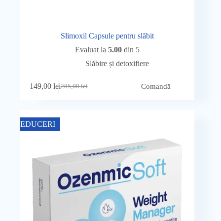
Slimoxil Capsule pentru slăbit
Evaluat la
5.00
din 5
Slăbire și detoxifiere
149,00
lei
Comandă
285,00
lei
Prețul
Prețul
inițial
curent
a
este:
fost:
149,00 lei.
REDUCERI
285,00 lei.