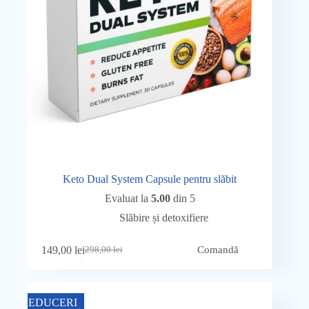
Keto Dual System Capsule pentru slăbit
Evaluat la
5.00
din 5
Slăbire și detoxifiere
149,00
lei
Comandă
298,00
lei
Prețul
Prețul
inițial
curent
a
este:
fost:
149,00 lei.
REDUCERI
298,00 lei.