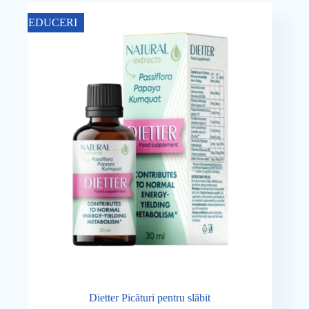
fost:
119,00 lei.
REDUCERI
238,00 lei.
Dietter Picături pentru slăbit