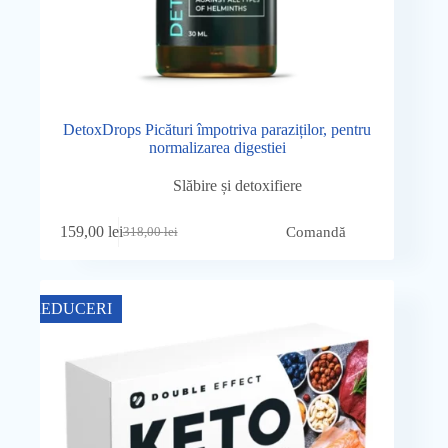
DetoxDrops Picături împotriva paraziților, pentru
normalizarea digestiei
Slăbire și detoxifiere
159,00
lei
Comandă
318,00
lei
Prețul
Prețul
inițial
curent
a
este:
fost:
159,00 lei.
REDUCERI
318,00 lei.