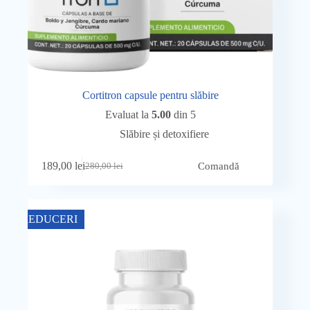
Cortitron capsule pentru slăbire
Evaluat la
5.00
din 5
Slăbire și detoxifiere
189,00
lei
Comandă
280,00
lei
Prețul
Prețul
inițial
curent
a
este:
fost:
189,00 lei.
REDUCERI
280,00 lei.