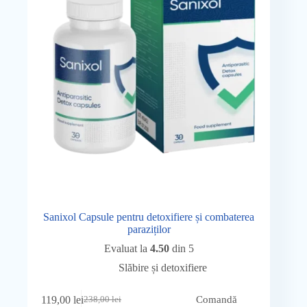
Sanixol Capsule pentru detoxifiere și combaterea
paraziților
Evaluat la
4.50
din 5
Slăbire și detoxifiere
119,00
lei
Comandă
238,00
lei
Prețul
Prețul