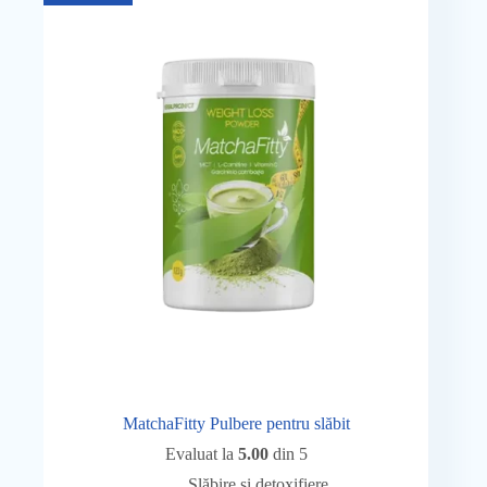
MatchaFitty Pulbere pentru slăbit
Evaluat la
5.00
din 5
Slăbire și detoxifiere