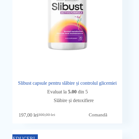
Slibust capsule pentru slăbire și controlul glicemiei
Evaluat la
5.00
din 5
Slăbire și detoxifiere
197,00
lei
Comandă
300,00
lei
Prețul
Prețul
inițial
curent
a
este:
fost:
197,00 lei.
REDUCERI