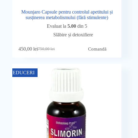
Mounjaro Capsule pentru controlul apetitului și
susținerea metabolismului (fără stimulente)
Evaluat la
5.00
din 5
Slăbire și detoxifiere
450,00
lei
Comandă
750,00
lei
Prețul
Prețul
inițial
curent
a
este:
fost:
450,00 lei.
REDUCERI
750,00 lei.