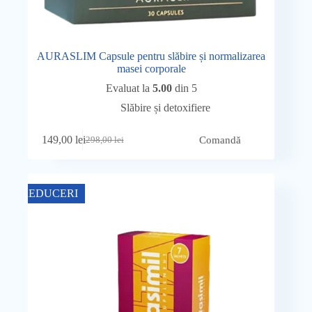
AURASLIM Capsule pentru slăbire și normalizarea
masei corporale
Evaluat la
5.00
din 5
Slăbire și detoxifiere
149,00
lei
Comandă
298,00
lei
Prețul
Prețul
inițial
curent
a
este:
fost:
149,00 lei.
REDUCERI
298,00 lei.