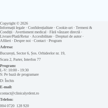
Copyright © 2026
Informații legale
·
Confidențialitate
·
Cookie-uri
·
Termeni &
Condiții
·
Avertisment medical
·
Fără vânzare directă
·
Livrare/Plată/Retur
·
Accesibilitate
·
Drepturi de autor
·
Afilieri
·
Despre noi
·
Contact
·
Program
Adresa:
București, Sector 6, Șos. Orhideelor nr. 19,
Scara 2, Parter, Interfon 77
Program:
L-V: 10:00 - 19:30
S: Pe bază de programare
D: Închis
E-mail:
contact@clinicalyrdent.ro
Telefon:
004 0720 128 920