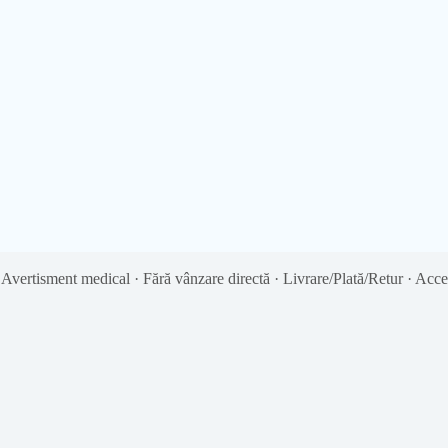
·
Avertisment medical
·
Fără vânzare directă
·
Livrare/Plată/Retur
·
Acces