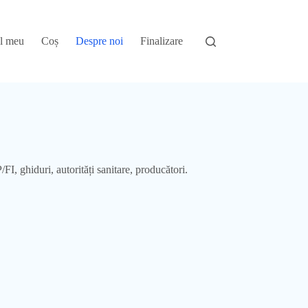
l meu
Coș
Despre noi
Finalizare
I, ghiduri, autorități sanitare, producători.