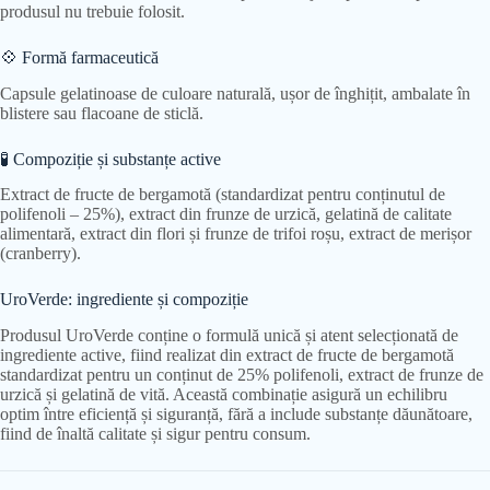
produsul nu trebuie folosit.
💠 Formă farmaceutică
Capsule gelatinoase de culoare naturală, ușor de înghițit, ambalate în
blistere sau flacoane de sticlă.
🧪 Compoziție și substanțe active
Extract de fructe de bergamotă (standardizat pentru conținutul de
polifenoli – 25%), extract din frunze de urzică, gelatină de calitate
alimentară, extract din flori și frunze de trifoi roșu, extract de merișor
(cranberry).
UroVerde: ingrediente și compoziție
Produsul UroVerde conține o formulă unică și atent selecționată de
ingrediente active, fiind realizat din extract de fructe de bergamotă
standardizat pentru un conținut de 25% polifenoli, extract de frunze de
urzică și gelatină de vită. Această combinație asigură un echilibru
optim între eficiență și siguranță, fără a include substanțe dăunătoare,
fiind de înaltă calitate și sigur pentru consum.