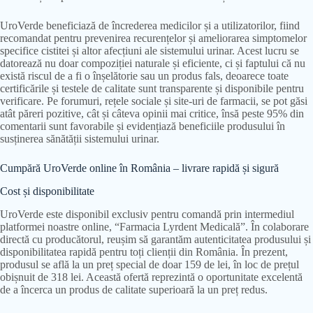
UroVerde beneficiază de încrederea medicilor și a utilizatorilor, fiind
recomandat pentru prevenirea recurențelor și ameliorarea simptomelor
specifice cistitei și altor afecțiuni ale sistemului urinar. Acest lucru se
datorează nu doar compoziției naturale și eficiente, ci și faptului că nu
există riscul de a fi o înșelătorie sau un produs fals, deoarece toate
certificările și testele de calitate sunt transparente și disponibile pentru
verificare. Pe forumuri, rețele sociale și site-uri de farmacii, se pot găsi
atât păreri pozitive, cât și câteva opinii mai critice, însă peste 95% din
comentarii sunt favorabile și evidențiază beneficiile produsului în
susținerea sănătății sistemului urinar.
Cumpără UroVerde online în România – livrare rapidă și sigură
Cost și disponibilitate
UroVerde este disponibil exclusiv pentru comandă prin intermediul
platformei noastre online, “Farmacia Lyrdent Medicală”. În colaborare
directă cu producătorul, reușim să garantăm autenticitatea produsului și
disponibilitatea rapidă pentru toți clienții din România. În prezent,
produsul se află la un preț special de doar 159 de lei, în loc de prețul
obișnuit de 318 lei. Această ofertă reprezintă o oportunitate excelentă
de a încerca un produs de calitate superioară la un preț redus.