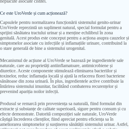
neplăcute asociate cistitei.
Ce este UroVerde și cum acționează?
Capsulele pentru normalizarea funcționării sistemului genito-urinar
UroVerde reprezintă un supliment natural, special formulat pentru a
sprijini sănătatea tractului urinar și a menține echilibrul în zona
genitală. Acest produs este conceput pentru a acționa asupra cauzelor și
simptomelor asociate cu infecțiile și inflamațiile urinare, contribuind la
o stare generală de bine a sistemului urogenital.
Mecanismul de acțiune al UroVerde se bazează pe ingredientele sale
naturale, care au proprietăți antiinflamatoare, antimicrobiene și
diuretice. Aceste componente stimulează eliminarea bacteriilor și
toxinelor, reduc inflamația locală și ajută la refacerea florei bacteriene
sănătoase din zona urinară. În plus, ingredientele active contribuie la
întărirea sistemului imunitar, facilitând combaterea recurențelor și
prevenind apariția noilor infecții.
Produsul se remarcă prin proveniența sa naturală, fiind formulat din
extracte și substanțe de calitate superioară, sigure pentru consum și cu
efecte demonstrate. Datorită compoziției sale naturale, UroVerde
câștigă încrederea clienților, fiind apreciat pentru eficiența sa în
ameliorarea simptomelor și susținerea sănătății sistemului urinar. Astfel,