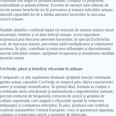
conținutul său bogat în proantocianidine, compuși cu proprietăți
antioxidante și antimicrobiene. Fructele de merișor sunt utilizate de
secole pentru beneficiile lor în prevenirea și tratarea infecțiilor urinare,
datorită capacității lor de a inhiba aderarea bacteriilor la mucoasa
vezicii urinare.
Studiile științifice confirmă faptul că extractul de merișor reduce riscul
recurenței cistitelor și al altor infecții urinare. Acest ingredient
acționează prin blocarea aderenței bacteriilor, în special Escherichia
coli, de mucoasa urinară, prevenind astfel multiplicarea și colonizarea
acestora. În plus, contribuie la reducerea inflamației și disconfortului
asociat infecțiilor urinare, sprijinind recuperarea și menținerea sănătății
tractului urinar.
UroVerde: păreri și beneficii; eficacitate în utilizare
Comparativ cu alte suplimente destinate sprijinirii funcției sistemului
genito-urinar, capsulele UroVerde se remarcă prin câteva caracteristici
unice și avantaje semnificative. În primul rând, formula sa conține o
combinație atent selecționată și standardizată a ingredientelor naturale,
precum extractul de bergamotă, extractul de urzică și gelatină de
calitate superioară, care asigură o eficacitate sporită în reducerea
inflamației și combaterea infecțiilor. În plus, produsul este certificat
conform standardelor Uniunii Europene, ceea ce garantează siguranța,
calitatea și respectarea strictă a normelor de fabricație.