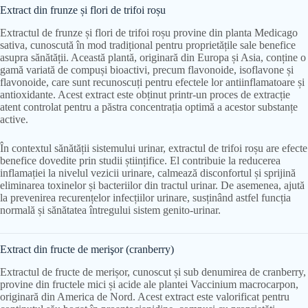
Extract din frunze și flori de trifoi roșu
Extractul de frunze și flori de trifoi roșu provine din planta Medicago
sativa, cunoscută în mod tradițional pentru proprietățile sale benefice
asupra sănătății. Această plantă, originară din Europa și Asia, conține o
gamă variată de compuși bioactivi, precum flavonoide, isoflavone și
flavonoide, care sunt recunoscuți pentru efectele lor antiinflamatoare și
antioxidante. Acest extract este obținut printr-un proces de extracție
atent controlat pentru a păstra concentrația optimă a acestor substanțe
active.
În contextul sănătății sistemului urinar, extractul de trifoi roșu are efecte
benefice dovedite prin studii științifice. El contribuie la reducerea
inflamației la nivelul vezicii urinare, calmează disconfortul și sprijină
eliminarea toxinelor și bacteriilor din tractul urinar. De asemenea, ajută
la prevenirea recurențelor infecțiilor urinare, susținând astfel funcția
normală și sănătatea întregului sistem genito-urinar.
Extract din fructe de merişor (cranberry)
Extractul de fructe de merișor, cunoscut și sub denumirea de cranberry,
provine din fructele mici și acide ale plantei Vaccinium macrocarpon,
originară din America de Nord. Acest extract este valorificat pentru