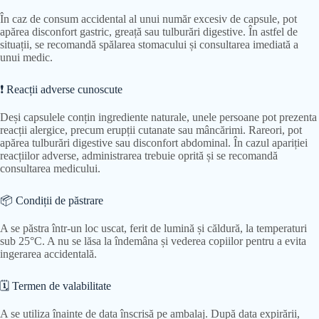
În caz de consum accidental al unui număr excesiv de capsule, pot
apărea disconfort gastric, greață sau tulburări digestive. În astfel de
situații, se recomandă spălarea stomacului și consultarea imediată a
unui medic.
❗ Reacții adverse cunoscute
Deși capsulele conțin ingrediente naturale, unele persoane pot prezenta
reacții alergice, precum erupții cutanate sau mâncărimi. Rareori, pot
apărea tulburări digestive sau disconfort abdominal. În cazul apariției
reacțiilor adverse, administrarea trebuie oprită și se recomandă
consultarea medicului.
📦 Condiții de păstrare
A se păstra într-un loc uscat, ferit de lumină și căldură, la temperaturi
sub 25°C. A nu se lăsa la îndemâna și vederea copiilor pentru a evita
ingerarea accidentală.
🗓 Termen de valabilitate
A se utiliza înainte de data înscrisă pe ambalaj. După data expirării,