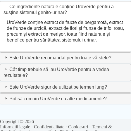
Ce ingrediente naturale conține UroVerde pentru a
susține sistemul genito-urinar?
UroVerde conține extract de fructe de bergamotă, extract
de frunze de urzică, extract de flori și frunze de trifoi roșu,
precum și extract de merișor, toate fiind naturale și
benefice pentru sănătatea sistemului urinar.
Este UroVerde recomandat pentru toate vârstele?
Cât timp trebuie să iau UroVerde pentru a vedea
rezultatele?
Este UroVerde sigur de utilizat pe termen lung?
Pot să combin UroVerde cu alte medicamente?
Copyright © 2026
Informații legale
·
Confidențialitate
·
Cookie-uri
·
Termeni &