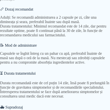
📏 Dozaj recomandat
Adulți: Se recomandă administrarea a 2 capsule pe zi, câte una
dimineața și seara, preferabil înainte sau după masă.
Durata tratamentului: Minimul recomandat este de 14 zile, dar pentru
rezultate optime, poate fi continuat până la 30 de zile, în funcție de
recomandarea medicului sau farmacistului.
📝 Mod de administrare
Capsulele se înghit întreg cu un pahar cu apă, preferabil înainte de
masă sau după o oră de la masă. Nu mestecați sau zdrobiți capsulele
pentru a nu compromite absorbția ingredientelor active.
⏳ Durata tratamentului
Durata recomandată este de cel puțin 14 zile, însă poate fi prelungită în
funcție de gravitatea simptomelor și de recomandările specialistului.
Întreruperea tratamentului se face după ameliorarea simptomelor și
consultarea unui medic dacă este necesar.
🚑 Supradozaj