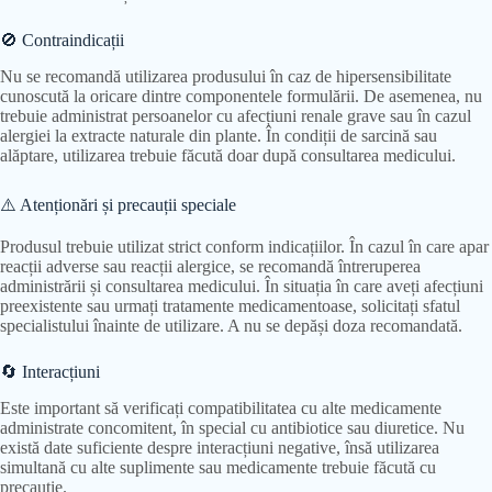
🚫 Contraindicații
Nu se recomandă utilizarea produsului în caz de hipersensibilitate
cunoscută la oricare dintre componentele formulării. De asemenea, nu
trebuie administrat persoanelor cu afecțiuni renale grave sau în cazul
alergiei la extracte naturale din plante. În condiții de sarcină sau
alăptare, utilizarea trebuie făcută doar după consultarea medicului.
⚠️ Atenționări și precauții speciale
Produsul trebuie utilizat strict conform indicațiilor. În cazul în care apar
reacții adverse sau reacții alergice, se recomandă întreruperea
administrării și consultarea medicului. În situația în care aveți afecțiuni
preexistente sau urmați tratamente medicamentoase, solicitați sfatul
specialistului înainte de utilizare. A nu se depăși doza recomandată.
🔄 Interacțiuni
Este important să verificați compatibilitatea cu alte medicamente
administrate concomitent, în special cu antibiotice sau diuretice. Nu
există date suficiente despre interacțiuni negative, însă utilizarea
simultană cu alte suplimente sau medicamente trebuie făcută cu
precauție.