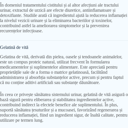
În domeniul tratamentului cistitului și al altor afecțiuni ale tractului
urinar, extractul de urzică are efecte diuretice, antiinflamatoare și
detoxifiante. Studiile arată că ingredientul ajută la reducerea inflamației
la nivelul vezicii urinare și la eliminarea bacteriilor și toxinelor,
contribuind astfel la ameliorarea simptomelor și la prevenirea
recurențelor infecțioase.
Gelatină de vită
Gelatina de vită, derivată din pielea, oasele și tendoanele animalelor,
este un compus proteic natural, utilizat frecvent în formularea
medicamentelor și suplimentelor alimentare. Este apreciată pentru
proprietățile sale de a forma o matrice gelatinoasă, facilitând
administrarea și absorbția substanțelor active, precum și pentru faptul
că nu conține aditivi artificiali sau substanțe dăunătoare.
În ceea ce privește sănătatea sistemului urinar, gelatină de vită asigură o
bază sigură pentru eliberarea și stabilitatea ingredientelor active,
contribuind indirect la efectele benefice ale suplimentului. În plus,
suportă sănătatea țesuturilor și a mucoasei, favorizând regenerarea și
reducerea inflamației, fiind un ingredient sigur, de înaltă calitate, pentru
utilizare pe termen lung.