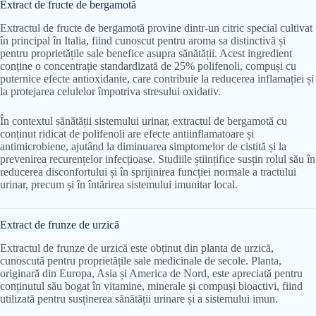
Extract de fructe de bergamotă
Extractul de fructe de bergamotă provine dintr-un citric special cultivat
în principal în Italia, fiind cunoscut pentru aroma sa distinctivă și
pentru proprietățile sale benefice asupra sănătății. Acest ingredient
conține o concentrație standardizată de 25% polifenoli, compuși cu
puternice efecte antioxidante, care contribuie la reducerea inflamației și
la protejarea celulelor împotriva stresului oxidativ.
În contextul sănătății sistemului urinar, extractul de bergamotă cu
conținut ridicat de polifenoli are efecte antiinflamatoare și
antimicrobiene, ajutând la diminuarea simptomelor de cistită și la
prevenirea recurențelor infecțioase. Studiile științifice susțin rolul său în
reducerea disconfortului și în sprijinirea funcției normale a tractului
urinar, precum și în întărirea sistemului imunitar local.
Extract de frunze de urzică
Extractul de frunze de urzică este obținut din planta de urzică,
cunoscută pentru proprietățile sale medicinale de secole. Planta,
originară din Europa, Asia și America de Nord, este apreciată pentru
conținutul său bogat în vitamine, minerale și compuși bioactivi, fiind
utilizată pentru susținerea sănătății urinare și a sistemului imun.