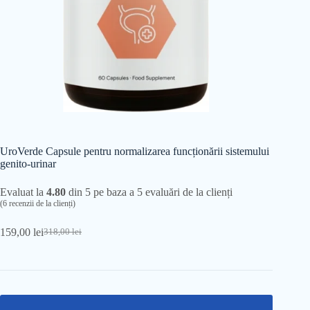
UroVerde Capsule pentru normalizarea funcționării sistemului
genito-urinar
Evaluat la
4.80
din 5 pe baza a
5
evaluări de la clienți
(
6
recenzii de la clienți)
159,00
lei
318,00
lei
Prețul
Prețul
inițial
curent
a
este:
fost:
159,00 lei.
318,00 lei.