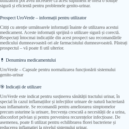
utilizatorii pot avea încredere că acest supliment le oferă o soluție
sigură și eficientă pentru problemele genito-urinar.
Prospect UroVerde – informații pentru utilizator
Citiți cu atenție următoarele informații înainte de utilizarea acestui
medicament. Aceste informații sprijină o utilizare sigură și corectă.
Respectați întocmai indicațiile din acest prospect sau recomandările
medicului dumneavoastră ori ale farmacistului dumneavoastră. Păstrați
prospectul – vă poate fi util ulterior.
💊 Denumirea medicamentului
UroVerde – Capsule pentru normalizarea funcționării sistemului
genito-urinar
🎯 Indicații de utilizare
UroVerde este indicat pentru susținerea sănătății tractului urinar, în
special în cazul inflamațiilor și infecțiilor urinare de natură bacteriană
sau inflamatorie. Se recomandă pentru ameliorarea simptomelor
precum usturime la urinare, frecvența crescută a necesității de a urina,
disconfort pelvian și pentru prevenirea recurențelor infecțioase. De
asemenea, poate fi utilizat pentru echilibrarea florei bacteriene și
reducerea inflamației la nivelul sistemului urinar.