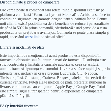
Disponibilitate și proces de cumpărare
UroVerde poate fi comandat fără rețetă, fiind disponibil exclusiv pe
platforma certificată “Farmacia Lyrdent Medicală”. Achiziția se face în
condiții de siguranță, cu garanția originalității și calității înalte. Pentru
noii clienți, există posibilitatea de a beneficia de reduceri personalizate
de până la 50% la prima comandă, oferindu-vă astfel șansa de a testa
produsul la un preț foarte avantajos. Comanda se poate plasa simplu și
rapid, accesând
acest link
pe site-ul oficial.
Livrare și modalități de plată
Este important de menționat că acest produs nu este disponibil în
farmaciile obișnuite sau în lanțurile mari de farmacii. Distribuția este
strict controlată și limitată la canalele autorizate, ceea ce asigură
autenticitatea și siguranța consumului. Livrarea se face rapid și sigur în
întreaga țară, inclusiv în orașe precum București, Cluj-Napoca,
Timișoara, Iași, Constanța, Craiova, Brașov și altele, prin servicii de
curierat verificate. Puteți alege metoda de plată preferată: numerar la
livrare, card bancar, sau cu ajutorul Apple Pay și Google Pay. Totul
este simplu, sigur și transparent, pentru o experiență de cumpărare
plăcută și fără griji.
FAQ: Întrebări frecvente