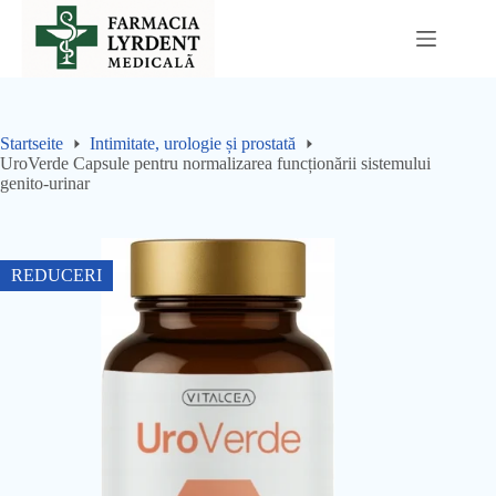
Sari
la
conținut
Startseite
Intimitate, urologie și prostată
UroVerde Capsule pentru normalizarea funcționării sistemului
genito-urinar
REDUCERI