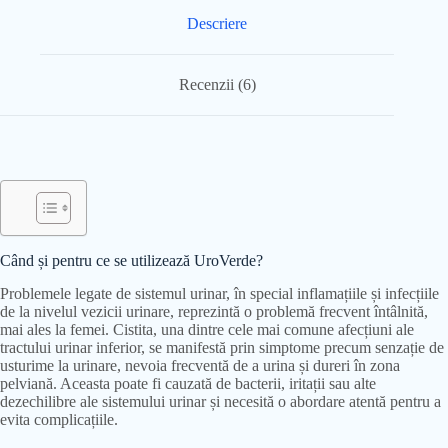
Descriere
Recenzii (6)
Când și pentru ce se utilizează UroVerde?
Problemele legate de sistemul urinar, în special inflamațiile și infecțiile
de la nivelul vezicii urinare, reprezintă o problemă frecvent întâlnită,
mai ales la femei. Cistita, una dintre cele mai comune afecțiuni ale
tractului urinar inferior, se manifestă prin simptome precum senzație de
usturime la urinare, nevoia frecventă de a urina și dureri în zona
pelviană. Aceasta poate fi cauzată de bacterii, iritații sau alte
dezechilibre ale sistemului urinar și necesită o abordare atentă pentru a
evita complicațiile.