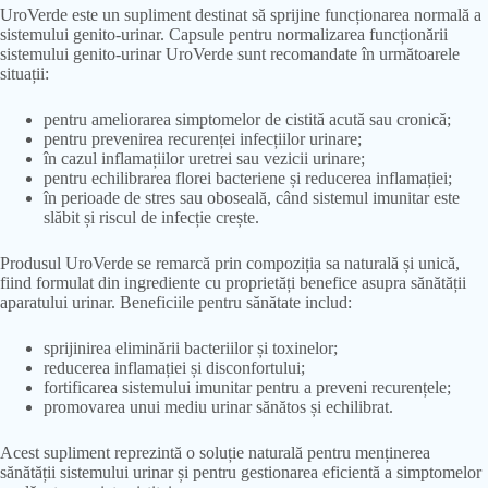
UroVerde este un supliment destinat să sprijine funcționarea normală a
sistemului genito-urinar. Capsule pentru normalizarea funcționării
sistemului genito-urinar UroVerde sunt recomandate în următoarele
situații:
pentru ameliorarea simptomelor de cistită acută sau cronică;
pentru prevenirea recurenței infecțiilor urinare;
în cazul inflamațiilor uretrei sau vezicii urinare;
pentru echilibrarea florei bacteriene și reducerea inflamației;
în perioade de stres sau oboseală, când sistemul imunitar este
slăbit și riscul de infecție crește.
Produsul UroVerde se remarcă prin compoziția sa naturală și unică,
fiind formulat din ingrediente cu proprietăți benefice asupra sănătății
aparatului urinar. Beneficiile pentru sănătate includ:
sprijinirea eliminării bacteriilor și toxinelor;
reducerea inflamației și disconfortului;
fortificarea sistemului imunitar pentru a preveni recurențele;
promovarea unui mediu urinar sănătos și echilibrat.
Acest supliment reprezintă o soluție naturală pentru menținerea
sănătății sistemului urinar și pentru gestionarea eficientă a simptomelor