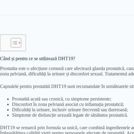
Când și pentru ce se utilizează DHT19?
Prostatita este o afecțiune comună care afectează glanda prostatică, cauz
zona pelviană, dificultăți la urinare și disconfort sexual. Tratamentul a
Capsulele pentru prostatită DHT19 sunt recomandate în următoarele situ
Prostatită acută sau cronică, cu simptome persistente;
Disconfort în zona pelviană asociat cu inflamația prostatică;
Dificultăți la urinare, inclusiv urinare frecventă sau dureroasă;
Simptome de disfuncție sexuală legate de sănătatea prostatică.
DHT19 se remarcă prin formula sa unică, care combină ingredientele acti
îmbunătățirea calității vieții pentru persoanele afectate de prostatită. Ac