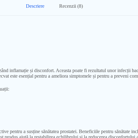
Descriere
Recenzii (8)
ând inflamație și disconfort. Aceasta poate fi rezultatul unor infecții b
decvat este esențial pentru a ameliora simptomele și pentru a preveni com
ații:
ve pentru a susține sănătatea prostatei. Beneficiile pentru sănătate inc
est produs ajută la restabilirea echilibrului și la reducerea disconfortului