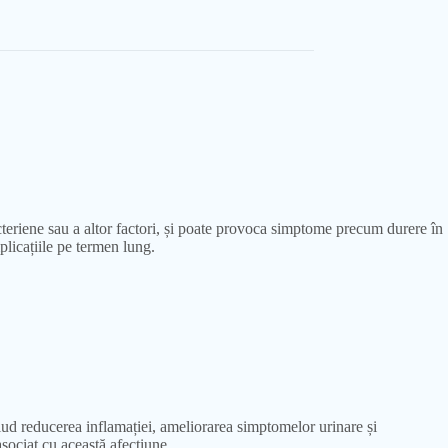
acteriene sau a altor factori, și poate provoca simptome precum durere în
plicațiile pe termen lung.
lud reducerea inflamației, ameliorarea simptomelor urinare și
 asociat cu această afecțiune.