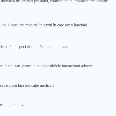
ionarea inflamației prostatei, contribuind la îmbunătățirea calității
or. Consultați medicul în cazul în care aveți întrebări.
ți sfatul specialistului înainte de utilizare.
e utilizați, pentru a evita posibilele interacțiuni adverse.
ătre copii fără indicație medicală.
stanțelor active.