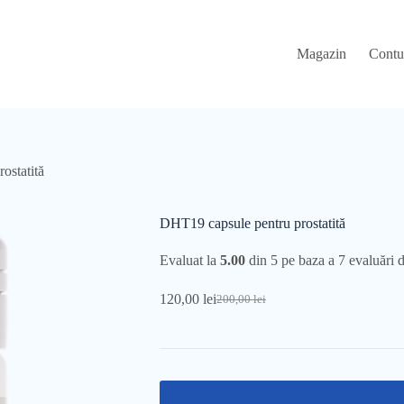
Magazin
Contu
ostatită
DHT19 capsule pentru prostatită
Evaluat la
5.00
din 5 pe baza a
7
evaluări de
120,00
lei
200,00
lei
Prețul
Prețul
inițial
curent
a
este:
fost:
120,00 lei.
200,00 lei.