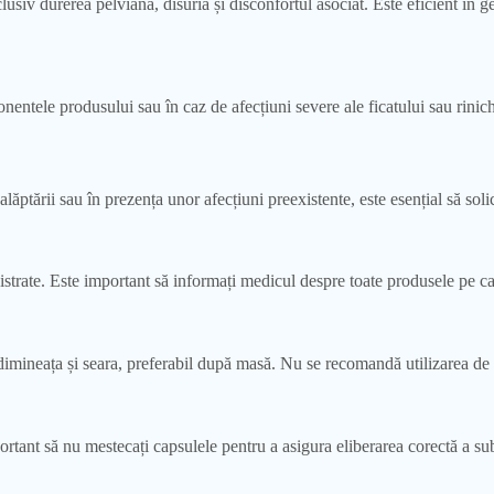
v durerea pelviană, disuria și disconfortul asociat. Este eficient în gest
ntele produsului sau în caz de afecțiuni severe ale ficatului sau rinichil
ării sau în prezența unor afecțiuni preexistente, este esențial să solicita
ate. Este important să informați medicul despre toate produsele pe care l
imineața și seara, preferabil după masă. Nu se recomandă utilizarea de c
rtant să nu mestecați capsulele pentru a asigura eliberarea corectă a sub