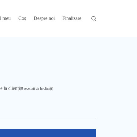
l meu
Coș
Despre noi
Finalizare
 la clienți
(
8
recenzii de la clienți)