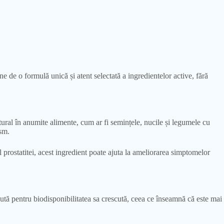
de o formulă unică și atent selectată a ingredientelor active, fără
tural în anumite alimente, cum ar fi semințele, nucile și legumele cu
ism.
l prostatitei, acest ingredient poate ajuta la ameliorarea simptomelor
ă pentru biodisponibilitatea sa crescută, ceea ce înseamnă că este mai