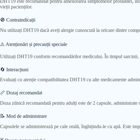
DHT19 este recomandat pentru ameliorarea simptomelor prostatitei, inclusi
vieții pacienților.
🚫 Contraindicații
Nu utilizați DHT19 dacă aveți alergie cunoscută la oricare dintre compone
⚠️ Atenționări și precauții speciale
Utilizați DHT19 conform recomandărilor medicului. În timpul sarcinii, alăpt
🔄 Interacțiuni
Evaluați cu atenție compatibilitatea DHT19 cu alte medicamente administr
📏 Dozaj recomandat
Doza zilnică recomandată pentru adulți este de 2 capsule, administrate d
📝 Mod de administrare
Capsulele se administrează pe cale orală, înghițindu-le cu apă. Este impo