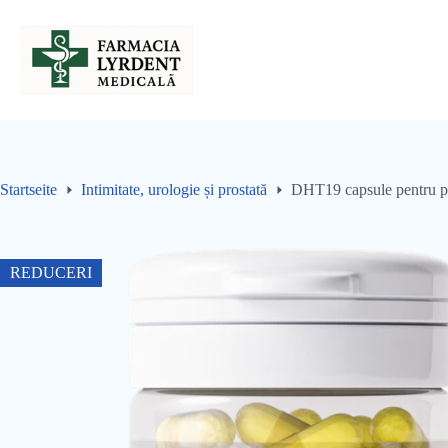
Sari
la
conținut
Startseite
Intimitate, urologie și prostată
DHT19 capsule pentru pr
REDUCERI