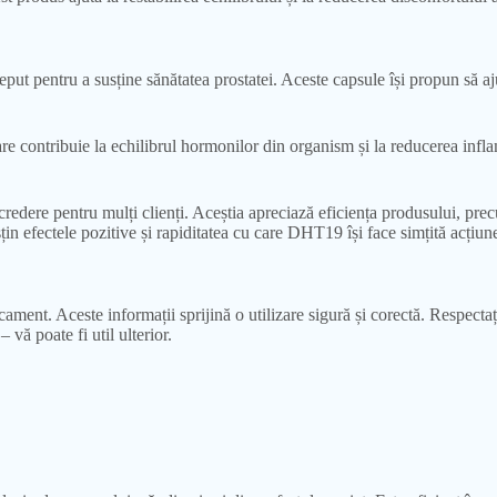
 pentru a susține sănătatea prostatei. Aceste capsule își propun să ajut
contribuie la echilibrul hormonilor din organism și la reducerea inflam
edere pentru mulți clienți. Aceștia apreciază eficiența produsului, precu
sțin efectele pozitive și rapiditatea cu care DHT19 își face simțită acțiune
icament. Aceste informații sprijină o utilizare sigură și corectă. Respect
vă poate fi util ulterior.