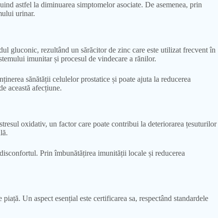
ibuind astfel la diminuarea simptomelor asociate. De asemenea, prin
ului urinar.
l gluconic, rezultând un sărăcitor de zinc care este utilizat frecvent în
stemului imunitar și procesul de vindecare a rănilor.
ținerea sănătății celulelor prostatice și poate ajuta la reducerea
 de această afecțiune.
tresul oxidativ, un factor care poate contribui la deteriorarea țesuturilor
lă.
isconfortul. Prin îmbunătățirea imunității locale și reducerea
 piață. Un aspect esențial este certificarea sa, respectând standardele