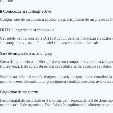
Capsule
🧪 Compoziție și substanțe active
Conține sare de magneziu a acizilor grași, Bisglicinat de magneziu și Gl
DHT19: ingrediente și compoziție
Capsulele pentru prostatită DHT19 conțin Sare de magneziu a acizilor gra
substanțe nocive, asigurând astfel calitatea componentelor sale.
Sare de magneziu a acizilor grași
Sarea de magneziu a acizilor grași este un compus derivat din acizii gra
frunze verzi. Este apreciată pentru capacitatea sa de a susține sănătate
Studiile au arătat că sare de magneziu a acizilor grași poate contribui la
prin reducerea disconfortului și sprijinirea sănătății prostatei, având u
Bisglicinat de magneziu
Bisglicinatul de magneziu este o formă de magneziu legată de două mole
ușor absorbită de organism. Este folosit în suplimentele alimentare pentr