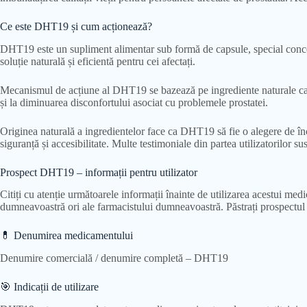
Ce este DHT19 și cum acționează?
DHT19 este un supliment alimentar sub formă de capsule, special conceput
soluție naturală și eficientă pentru cei afectați.
Mecanismul de acțiune al DHT19 se bazează pe ingrediente naturale care 
și la diminuarea disconfortului asociat cu problemele prostatei.
Originea naturală a ingredientelor face ca DHT19 să fie o alegere de încr
siguranță și accesibilitate. Multe testimoniale din partea utilizatorilor su
Prospect DHT19 – informații pentru utilizator
Citiți cu atenție următoarele informații înainte de utilizarea acestui med
dumneavoastră ori ale farmacistului dumneavoastră. Păstrați prospectul – 
💊 Denumirea medicamentului
Denumire comercială / denumire completă – DHT19
🎯 Indicații de utilizare