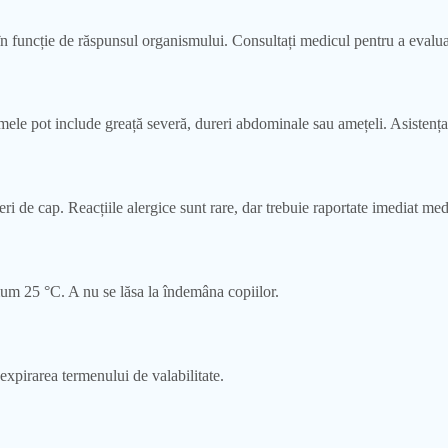
uncție de răspunsul organismului. Consultați medicul pentru a evalua ne
mele pot include greață severă, dureri abdominale sau amețeli. Asistența
eri de cap. Reacțiile alergice sunt rare, dar trebuie raportate imediat med
mum 25 °C. A nu se lăsa la îndemâna copiilor.
expirarea termenului de valabilitate.