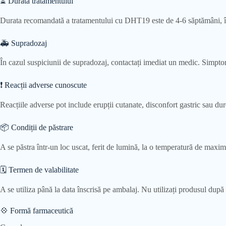
⏳ Durata tratamentului
Durata recomandată a tratamentului cu DHT19 este de 4-6 săptămâni, în f
🚑 Supradozaj
În cazul suspiciunii de supradozaj, contactați imediat un medic. Simpto
❗ Reacții adverse cunoscute
Reacțiile adverse pot include erupții cutanate, disconfort gastric sau dur
📦 Condiții de păstrare
A se păstra într-un loc uscat, ferit de lumină, la o temperatură de maxi
🗓 Termen de valabilitate
A se utiliza până la data înscrisă pe ambalaj. Nu utilizați produsul după 
💠 Formă farmaceutică