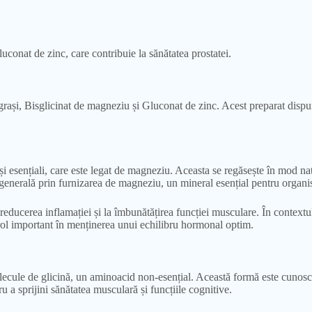
uconat de zinc, care contribuie la sănătatea prostatei.
și, Bisglicinat de magneziu și Gluconat de zinc. Acest preparat dispune 
și esențiali, care este legat de magneziu. Aceasta se regăsește în mod na
a generală prin furnizarea de magneziu, un mineral esențial pentru organ
 reducerea inflamației și la îmbunătățirea funcției musculare. În contextu
n rol important în menținerea unui echilibru hormonal optim.
cule de glicină, un aminoacid non-esențial. Această formă este cunoscut
u a sprijini sănătatea musculară și funcțiile cognitive.