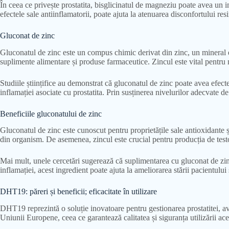
În ceea ce privește prostatita, bisglicinatul de magneziu poate avea un 
efectele sale antiinflamatorii, poate ajuta la atenuarea disconfortului re
Gluconat de zinc
Gluconatul de zinc este un compus chimic derivat din zinc, un mineral ese
suplimente alimentare și produse farmaceutice. Zincul este vital pentru n
Studiile științifice au demonstrat că gluconatul de zinc poate avea efecte
inflamației asociate cu prostatita. Prin susținerea nivelurilor adecvate d
Beneficiile gluconatului de zinc
Gluconatul de zinc este cunoscut pentru proprietățile sale antioxidante și
din organism. De asemenea, zincul este crucial pentru producția de testo
Mai mult, unele cercetări sugerează că suplimentarea cu gluconat de zinc
inflamației, acest ingredient poate ajuta la ameliorarea stării pacientului și
DHT19: păreri și beneficii; eficacitate în utilizare
DHT19 reprezintă o soluție inovatoare pentru gestionarea prostatitei, avân
Uniunii Europene, ceea ce garantează calitatea și siguranța utilizării ac