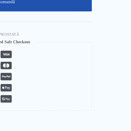
omandă
 PROSTATĂ
ed Safe Checkout