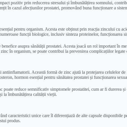
impact pozitiv prin reducerea stresului și îmbunătățirea somnului, contr
simțit în cazul afecțiunilor prostatei, promovând buna funcționare a sistem
nțial pentru organism. Acesta este obținut prin reacția zincului cu acidu
umeroase funcții biologice, inclusiv sinteza proteinelor, funcționarea si
 benefice asupra sănătății prostatei. Acesta joacă un rol important în men
e zinc în organism, se poate contribui la prevenirea complicațiilor legate
 antiinflamatorii. Această formă de zinc ajută la protejarea celulelor de s
steron, hormon esențial pentru sănătatea prostatei și funcționarea sexua
 poate reduce semnificativ simptomele prostatitei, cum ar fi durerea și d
 la îmbunătățirea calității vieții.
d caracteristici unice care îl diferențiază de alte capsule disponibile pe
estui produs.