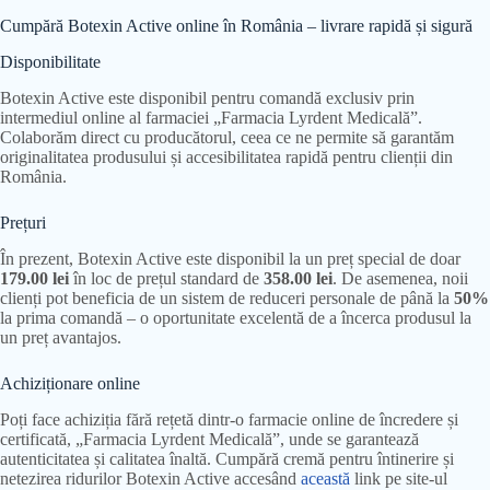
Cumpără Botexin Active online în România – livrare rapidă și sigură
Disponibilitate
Botexin Active este disponibil pentru comandă exclusiv prin
intermediul online al farmaciei „Farmacia Lyrdent Medicală”.
Colaborăm direct cu producătorul, ceea ce ne permite să garantăm
originalitatea produsului și accesibilitatea rapidă pentru clienții din
România.
Prețuri
În prezent, Botexin Active este disponibil la un preț special de doar
179.00 lei
în loc de prețul standard de
358.00 lei
. De asemenea, noii
clienți pot beneficia de un sistem de reduceri personale de până la
50%
la prima comandă – o oportunitate excelentă de a încerca produsul la
un preț avantajos.
Achiziționare online
Poți face achiziția fără rețetă dintr-o farmacie online de încredere și
certificată, „Farmacia Lyrdent Medicală”, unde se garantează
autenticitatea și calitatea înaltă. Cumpără cremă pentru întinerire și
netezirea ridurilor Botexin Active accesând
această
link pe site-ul