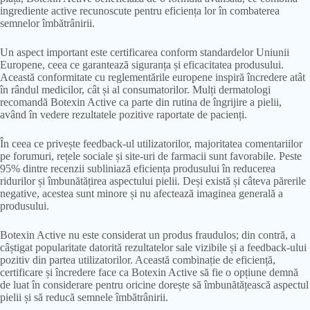
ingrediente active recunoscute pentru eficiența lor în combaterea
semnelor îmbătrânirii.
Un aspect important este certificarea conform standardelor Uniunii
Europene, ceea ce garantează siguranța și eficacitatea produsului.
Această conformitate cu reglementările europene inspiră încredere atât
în rândul medicilor, cât și al consumatorilor. Mulți dermatologi
recomandă Botexin Active ca parte din rutina de îngrijire a pielii,
având în vedere rezultatele pozitive raportate de pacienți.
În ceea ce privește feedback-ul utilizatorilor, majoritatea comentariilor
pe forumuri, rețele sociale și site-uri de farmacii sunt favorabile. Peste
95% dintre recenzii subliniază eficiența produsului în reducerea
ridurilor și îmbunătățirea aspectului pielii. Deși există și câteva părerile
negative, acestea sunt minore și nu afectează imaginea generală a
produsului.
Botexin Active nu este considerat un produs fraudulos; din contră, a
câștigat popularitate datorită rezultatelor sale vizibile și a feedback-ului
pozitiv din partea utilizatorilor. Această combinație de eficiență,
certificare și încredere face ca Botexin Active să fie o opțiune demnă
de luat în considerare pentru oricine dorește să îmbunătățească aspectul
pielii și să reducă semnele îmbătrânirii.