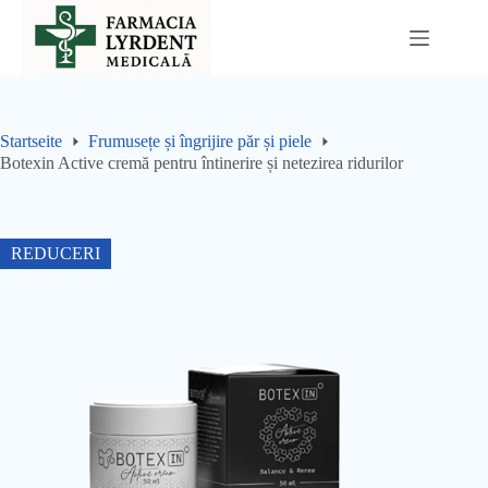
Sari
la
conținut
Startseite
Frumusețe și îngrijire păr și piele
Botexin Active cremă pentru întinerire și netezirea ridurilor
REDUCERI