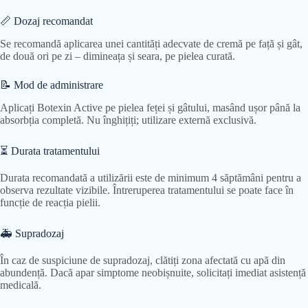
📏 Dozaj recomandat
Se recomandă aplicarea unei cantități adecvate de cremă pe față și gât,
de două ori pe zi – dimineața și seara, pe pielea curată.
📝 Mod de administrare
Aplicați Botexin Active pe pielea feței și gâtului, masând ușor până la
absorbția completă. Nu înghițiți; utilizare externă exclusivă.
⏳ Durata tratamentului
Durata recomandată a utilizării este de minimum 4 săptămâni pentru a
observa rezultate vizibile. Întreruperea tratamentului se poate face în
funcție de reacția pielii.
🚑 Supradozaj
În caz de suspiciune de supradozaj, clătiți zona afectată cu apă din
abundență. Dacă apar simptome neobișnuite, solicitați imediat asistență
medicală.