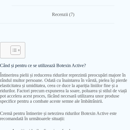
Recenzii (7)
Când și pentru ce se utilizează Botexin Active?
Întinerirea pielii și reducerea ridurilor reprezintă preocupări majore în
rândul multor persoane. Odată cu înaintarea în vârstă, pielea își pierde
elasticitatea și umiditatea, ceea ce duce la apariția liniilor fine și a
ridurilor. Factori precum expunerea la soare, poluarea și stilul de viață
pot accelera acest proces, făcând necesară utilizarea unor produse
specifice pentru a combate aceste semne ale îmbătrânirii.
Cremă pentru întinerire și netezirea ridurilor Botexin Active este
recomandată în următoarele situații: