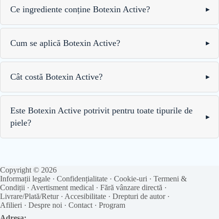
Ce ingrediente conține Botexin Active?
Cum se aplică Botexin Active?
Cât costă Botexin Active?
Este Botexin Active potrivit pentru toate tipurile de
piele?
Copyright © 2026
Informații legale
·
Confidențialitate
·
Cookie-uri
·
Termeni &
Condiții
·
Avertisment medical
·
Fără vânzare directă
·
Livrare/Plată/Retur
·
Accesibilitate
·
Drepturi de autor
·
Afilieri
·
Despre noi
·
Contact
·
Program
Adresa: