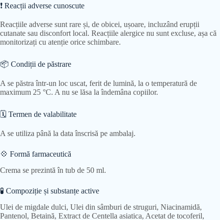
❗ Reacții adverse cunoscute
Reacțiile adverse sunt rare și, de obicei, ușoare, incluzând erupții
cutanate sau disconfort local. Reacțiile alergice nu sunt excluse, așa că
monitorizați cu atenție orice schimbare.
📦 Condiții de păstrare
A se păstra într-un loc uscat, ferit de lumină, la o temperatură de
maximum 25 °C. A nu se lăsa la îndemâna copiilor.
🗓 Termen de valabilitate
A se utiliza până la data înscrisă pe ambalaj.
💠 Formă farmaceutică
Crema se prezintă în tub de 50 ml.
🧪 Compoziție și substanțe active
Ulei de migdale dulci, Ulei din sâmburi de struguri, Niacinamidă,
Pantenol, Betaină, Extract de Centella asiatica, Acetat de tocoferil,