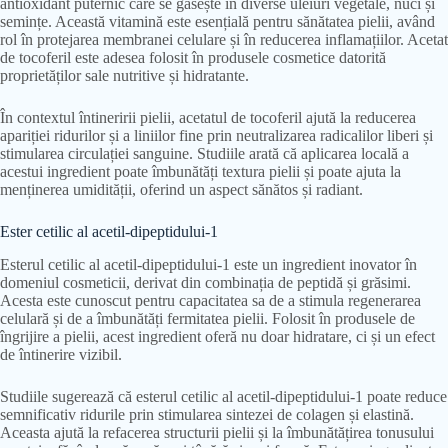
antioxidant puternic care se găsește în diverse uleiuri vegetale, nuci și
semințe. Această vitamină este esențială pentru sănătatea pielii, având
rol în protejarea membranei celulare și în reducerea inflamațiilor. Acetat
de tocoferil este adesea folosit în produsele cosmetice datorită
proprietăților sale nutritive și hidratante.
În contextul întineririi pielii, acetatul de tocoferil ajută la reducerea
apariției ridurilor și a liniilor fine prin neutralizarea radicalilor liberi și
stimularea circulației sanguine. Studiile arată că aplicarea locală a
acestui ingredient poate îmbunătăți textura pielii și poate ajuta la
menținerea umidității, oferind un aspect sănătos și radiant.
Ester cetilic al acetil-dipeptidului-1
Esterul cetilic al acetil-dipeptidului-1 este un ingredient inovator în
domeniul cosmeticii, derivat din combinația de peptidă și grăsimi.
Acesta este cunoscut pentru capacitatea sa de a stimula regenerarea
celulară și de a îmbunătăți fermitatea pielii. Folosit în produsele de
îngrijire a pielii, acest ingredient oferă nu doar hidratare, ci și un efect
de întinerire vizibil.
Studiile sugerează că esterul cetilic al acetil-dipeptidului-1 poate reduce
semnificativ ridurile prin stimularea sintezei de colagen și elastină.
Aceasta ajută la refacerea structurii pielii și la îmbunătățirea tonusului