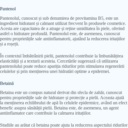
Pantenol
Pantenolul, cunoscut și sub denumirea de provitamina B5, este un
ingredient hidratant și calmant utilizat frecvent în produsele cosmetice.
Acesta are capacitatea de a atrage și reține umiditatea în piele, oferind
astfel o hidratare profundă. Pantenolul este, de asemenea, cunoscut
pentru proprietățile sale antiinflamatorii, ajutând la reducerea iritațiilor
și a roșeții.
În contextul îmbătrânirii pielii, pantenolul contribuie la îmbunătățirea
elasticității și a texturii acesteia. Cercetările sugerează că utilizarea
pantenolului poate reduce apariția ridurilor prin stimularea regenerării
celulelor și prin menținerea unei hidratări optime a epidermei.
Betaină
Betaina este un compus natural derivat din sfecla de zahăr, cunoscut
pentru proprietățile sale de hidratare și protecție a pielii. Aceasta ajută
la menținerea echilibrului de apă în celulele epidermice, având un efect
benefic asupra sănătății pielii. Betaina este, de asemenea, un agent
antiinflamator care contribuie la calmarea iritațiilor.
Studiile au arătat că betaina poate ajuta la reducerea aspectului ridurilor