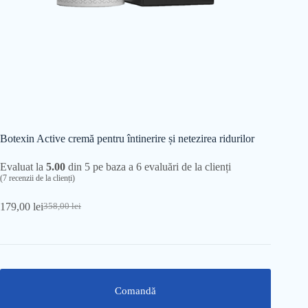
Botexin Active cremă pentru întinerire și netezirea ridurilor
Evaluat la
5.00
din 5 pe baza a
6
evaluări de la clienți
(
7
recenzii de la clienți)
179,00
lei
358,00
lei
Prețul
Prețul
inițial
curent
a
este:
fost:
179,00 lei.
358,00 lei.
Comandă