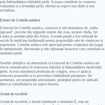
prin îmbunătățirea hidratării pielii. Aceasta contribuie la creșterea
volumului și a fermității pielii, oferind un aspect mai tânăr și mai
revitalizat.
Extract de Centella asiatica
Extractul de Centella asiatica, cunoscut și sub denumirea de „iarba
tigroasă”, provine din regiunile umede din Asia, inclusiv India, Sri
Lanka și anumite părți din Africa. Această plantă a fost utilizată de
secole în medicina tradițională pentru proprietățile sale de vindecare și
regenerare. Centella asiatica este apreciată pentru conținutul său bogat
în triterpenoide, flavonoide și alte substanțe bioactive care contribuie la
sănătatea pielii.
Studiile științifice au demonstrat că extractul de Centella asiatica are
efecte semnificative în reducerea ridurilor și îmbunătățirea elasticității
pielii. Acesta stimulează producția de colagen, ceea ce ajută la
refacerea țesuturilor și la prevenirea îmbătrânirii premature. De
asemenea, are proprietăți antioxidante, protejând pielea de radicalii
liberi și contribuind la un aspect tineresc.
Acetat de tocoferil
Acetat de tocoferil, o formă stabilizată a vitaminei E, este un