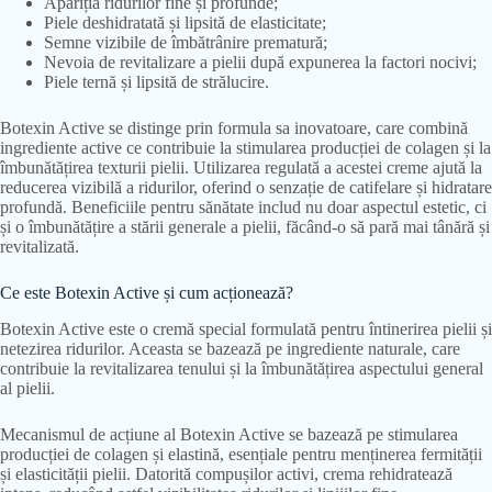
Apariția ridurilor fine și profunde;
Piele deshidratată și lipsită de elasticitate;
Semne vizibile de îmbătrânire prematură;
Nevoia de revitalizare a pielii după expunerea la factori nocivi;
Piele ternă și lipsită de strălucire.
Botexin Active se distinge prin formula sa inovatoare, care combină
ingrediente active ce contribuie la stimularea producției de colagen și la
îmbunătățirea texturii pielii. Utilizarea regulată a acestei creme ajută la
reducerea vizibilă a ridurilor, oferind o senzație de catifelare și hidratare
profundă. Beneficiile pentru sănătate includ nu doar aspectul estetic, ci
și o îmbunătățire a stării generale a pielii, făcând-o să pară mai tânără și
revitalizată.
Ce este Botexin Active și cum acționează?
Botexin Active este o cremă special formulată pentru întinerirea pielii și
netezirea ridurilor. Aceasta se bazează pe ingrediente naturale, care
contribuie la revitalizarea tenului și la îmbunătățirea aspectului general
al pielii.
Mecanismul de acțiune al Botexin Active se bazează pe stimularea
producției de colagen și elastină, esențiale pentru menținerea fermității
și elasticității pielii. Datorită compușilor activi, crema rehidratează