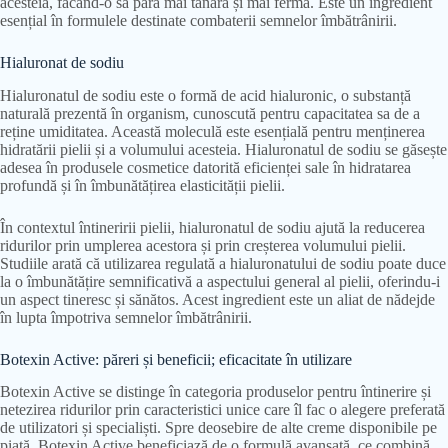
acesteia, făcând-o să pară mai tânără și mai fermă. Este un ingredient
esențial în formulele destinate combaterii semnelor îmbătrânirii.
Hialuronat de sodiu
Hialuronatul de sodiu este o formă de acid hialuronic, o substanță
naturală prezentă în organism, cunoscută pentru capacitatea sa de a
reține umiditatea. Această moleculă este esențială pentru menținerea
hidratării pielii și a volumului acesteia. Hialuronatul de sodiu se găsește
adesea în produsele cosmetice datorită eficienței sale în hidratarea
profundă și în îmbunătățirea elasticității pielii.
În contextul întineririi pielii, hialuronatul de sodiu ajută la reducerea
ridurilor prin umplerea acestora și prin creșterea volumului pielii.
Studiile arată că utilizarea regulată a hialuronatului de sodiu poate duce
la o îmbunătățire semnificativă a aspectului general al pielii, oferindu-i
un aspect tineresc și sănătos. Acest ingredient este un aliat de nădejde
în lupta împotriva semnelor îmbătrânirii.
Botexin Active: păreri și beneficii; eficacitate în utilizare
Botexin Active se distinge în categoria produselor pentru întinerire și
netezirea ridurilor prin caracteristici unice care îl fac o alegere preferată
de utilizatori și specialiști. Spre deosebire de alte creme disponibile pe
piață, Botexin Active beneficiază de o formulă avansată, ce combină