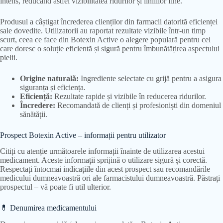
intens, reducând astfel vizibilitatea ridurilor și liniiilor fine.
Produsul a câștigat încrederea clienților din farmacii datorită eficienței
sale dovedite. Utilizatorii au raportat rezultate vizibile într-un timp
scurt, ceea ce face din Botexin Active o alegere populară pentru cei
care doresc o soluție eficientă și sigură pentru îmbunătățirea aspectului
pielii.
Origine naturală:
Ingrediente selectate cu grijă pentru a asigura
siguranța și eficiența.
Eficiență:
Rezultate rapide și vizibile în reducerea ridurilor.
Încredere:
Recomandată de clienți și profesioniști din domeniul
sănătății.
Prospect Botexin Active – informații pentru utilizator
Citiți cu atenție următoarele informații înainte de utilizarea acestui
medicament. Aceste informații sprijină o utilizare sigură și corectă.
Respectați întocmai indicațiile din acest prospect sau recomandările
medicului dumneavoastră ori ale farmacistului dumneavoastră. Păstrați
prospectul – vă poate fi util ulterior.
💊 Denumirea medicamentului