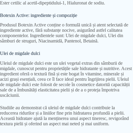
Ester cetilic al acetil-dipeptidului-1, Hialuronat de sodiu.
Botexin Active: ingrediente și compoziție
Produsul Botexin Active conține o formulă unică și atent selectată de
ingrediente active, fără substanțe nocive, asigurând astfel calitatea
componentelor. Ingredientele sunt: Ulei de migdale dulci, Ulei din
sâmburi de struguri, Niacinamidă, Pantenol, Betaină.
Ulei de migdale dulci
Uleiul de migdale dulci este un ulei vegetal extras din sâmburii de
migdale, cunoscut pentru proprietățile sale hidratante și nutritive. Acest
ingredient oferă o textură fină și este bogat în vitamine, minerale și
acizi grași esențiali, ceea ce îl face ideal pentru îngrijirea pielii. Uleiul
de migdale dulci este folosit de secole în cosmetice datorită capacității
sale de a îmbunătăți elasticitatea pielii și de a o proteja împotriva
uscăciunii.
Studiile au demonstrat că uleiul de migdale dulci contribuie la
reducerea ridurilor și a liniilor fine prin hidratarea profundă a pielii.
Această hidratare ajută la menținerea unui aspect tineresc, revigorând
textura pielii și oferind un aspect mai neted și mai uniform.