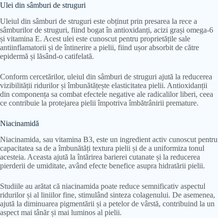
Ulei din sâmburi de struguri
Uleiul din sâmburi de struguri este obținut prin presarea la rece a
sâmburilor de struguri, fiind bogat în antioxidanți, acizi grași omega-6
și vitamina E. Acest ulei este cunoscut pentru proprietățile sale
antiinflamatorii și de întinerire a pielii, fiind ușor absorbit de către
epidermă și lăsând-o catifelată.
Conform cercetărilor, uleiul din sâmburi de struguri ajută la reducerea
vizibilității ridurilor și îmbunătățește elasticitatea pielii. Antioxidanții
din componența sa combat efectele negative ale radicalilor liberi, ceea
ce contribuie la protejarea pielii împotriva îmbătrânirii premature.
Niacinamidă
Niacinamida, sau vitamina B3, este un ingredient activ cunoscut pentru
capacitatea sa de a îmbunătăți textura pielii și de a uniformiza tonul
acesteia. Aceasta ajută la întărirea barierei cutanate și la reducerea
pierderii de umiditate, având efecte benefice asupra hidratării pielii.
Studiile au arătat că niacinamida poate reduce semnificativ aspectul
ridurilor și al liniilor fine, stimulând sinteza colagenului. De asemenea,
ajută la diminuarea pigmentării și a petelor de vârstă, contribuind la un
aspect mai tânăr și mai luminos al pielii.