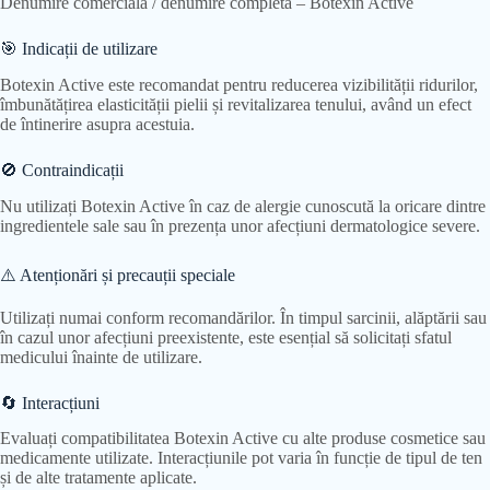
Denumire comercială / denumire completă – Botexin Active
🎯 Indicații de utilizare
Botexin Active este recomandat pentru reducerea vizibilității ridurilor,
îmbunătățirea elasticității pielii și revitalizarea tenului, având un efect
de întinerire asupra acestuia.
🚫 Contraindicații
Nu utilizați Botexin Active în caz de alergie cunoscută la oricare dintre
ingredientele sale sau în prezența unor afecțiuni dermatologice severe.
⚠️ Atenționări și precauții speciale
Utilizați numai conform recomandărilor. În timpul sarcinii, alăptării sau
în cazul unor afecțiuni preexistente, este esențial să solicitați sfatul
medicului înainte de utilizare.
🔄 Interacțiuni
Evaluați compatibilitatea Botexin Active cu alte produse cosmetice sau
medicamente utilizate. Interacțiunile pot varia în funcție de tipul de ten
și de alte tratamente aplicate.