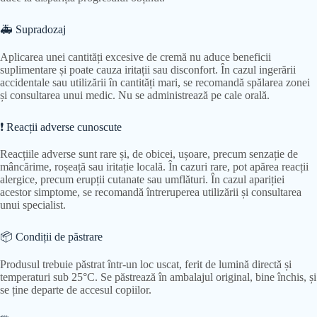
🚑 Supradozaj
Aplicarea unei cantități excesive de cremă nu aduce beneficii
suplimentare și poate cauza iritații sau disconfort. În cazul ingerării
accidentale sau utilizării în cantități mari, se recomandă spălarea zonei
și consultarea unui medic. Nu se administrează pe cale orală.
❗ Reacții adverse cunoscute
Reacțiile adverse sunt rare și, de obicei, ușoare, precum senzație de
mâncărime, roșeață sau iritație locală. În cazuri rare, pot apărea reacții
alergice, precum erupții cutanate sau umflături. În cazul apariției
acestor simptome, se recomandă întreruperea utilizării și consultarea
unui specialist.
📦 Condiții de păstrare
Produsul trebuie păstrat într-un loc uscat, ferit de lumină directă și
temperaturi sub 25°C. Se păstrează în ambalajul original, bine închis, și
se ține departe de accesul copiilor.