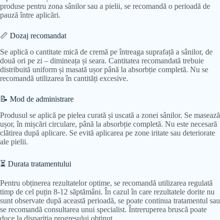
produse pentru zona sânilor sau a pielii, se recomandă o perioadă de
pauză între aplicări.
📏 Dozaj recomandat
Se aplică o cantitate mică de cremă pe întreaga suprafață a sânilor, de
două ori pe zi – dimineața și seara. Cantitatea recomandată trebuie
distribuită uniform și masată ușor până la absorbție completă. Nu se
recomandă utilizarea în cantități excesive.
📝 Mod de administrare
Produsul se aplică pe pielea curată și uscată a zonei sânilor. Se masează
ușor, în mișcări circulare, până la absorbție completă. Nu este necesară
clătirea după aplicare. Se evită aplicarea pe zone iritate sau deteriorate
ale pielii.
⏳ Durata tratamentului
Pentru obținerea rezultatelor optime, se recomandă utilizarea regulată
timp de cel puțin 8-12 săptămâni. În cazul în care rezultatele dorite nu
sunt observate după această perioadă, se poate continua tratamentul sau
se recomandă consultarea unui specialist. Întreruperea bruscă poate
duce la dispariția progresului obținut.