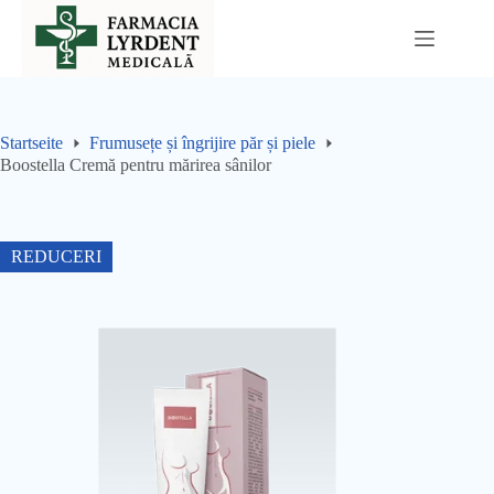
Sari
la
conținut
Startseite
Frumusețe și îngrijire păr și piele
Boostella Cremă pentru mărirea sânilor
REDUCERI