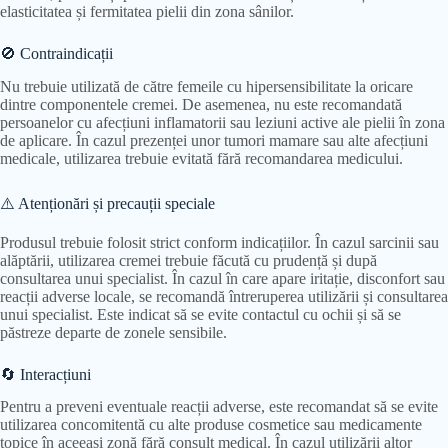
elasticitatea și fermitatea pielii din zona sânilor.
🚫 Contraindicații
Nu trebuie utilizată de către femeile cu hipersensibilitate la oricare
dintre componentele cremei. De asemenea, nu este recomandată
persoanelor cu afecțiuni inflamatorii sau leziuni active ale pielii în zona
de aplicare. În cazul prezenței unor tumori mamare sau alte afecțiuni
medicale, utilizarea trebuie evitată fără recomandarea medicului.
⚠️ Atenționări și precauții speciale
Produsul trebuie folosit strict conform indicațiilor. În cazul sarcinii sau
alăptării, utilizarea cremei trebuie făcută cu prudență și după
consultarea unui specialist. În cazul în care apare iritație, disconfort sau
reacții adverse locale, se recomandă întreruperea utilizării și consultarea
unui specialist. Este indicat să se evite contactul cu ochii și să se
păstreze departe de zonele sensibile.
🔄 Interacțiuni
Pentru a preveni eventuale reacții adverse, este recomandat să se evite
utilizarea concomitentă cu alte produse cosmetice sau medicamente
topice în aceeași zonă fără consult medical. În cazul utilizării altor