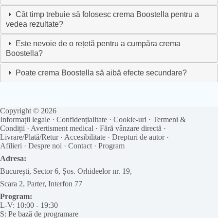
Cât timp trebuie să folosesc crema Boostella pentru a
vedea rezultate?
Este nevoie de o rețetă pentru a cumpăra crema
Boostella?
Poate crema Boostella să aibă efecte secundare?
Copyright © 2026
Informații legale
·
Confidențialitate
·
Cookie-uri
·
Termeni &
Condiții
·
Avertisment medical
·
Fără vânzare directă
·
Livrare/Plată/Retur
·
Accesibilitate
·
Drepturi de autor
·
Afilieri
·
Despre noi
·
Contact
·
Program
Adresa:
București, Sector 6, Șos. Orhideelor nr. 19,
Scara 2, Parter, Interfon 77
Program:
L-V: 10:00 - 19:30
S: Pe bază de programare