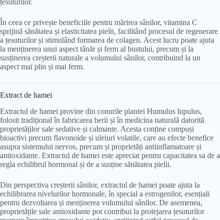
țesuturilor.
În ceea ce privește beneficiile pentru mărirea sânilor, vitamina C
sprijină sănătatea și elasticitatea pielii, facilitând procesul de regenerare
a țesuturilor și stimulând formarea de colagen. Acest lucru poate ajuta
la menținerea unui aspect tânăr și ferm al bustului, precum și la
susținerea creșterii naturale a volumului sânilor, contribuind la un
aspect mai plin și mai ferm.
Extract de hamei
Extractul de hamei provine din conurile plantei Humulus lupulus,
folosit tradițional în fabricarea berii și în medicina naturală datorită
proprietăților sale sedative și calmante. Acesta conține compuși
bioactivi precum flavonoide și uleiuri volatile, care au efecte benefice
asupra sistemului nervos, precum și proprietăți antiinflamatoare și
antioxidante. Extractul de hamei este apreciat pentru capacitatea sa de a
regla echilibrul hormonal și de a susține sănătatea pielii.
Din perspectiva creșterii sânilor, extractul de hamei poate ajuta la
echilibrarea nivelurilor hormonale, în special a estrogenilor, esențiali
pentru dezvoltarea și menținerea volumului sânilor. De asemenea,
proprietățile sale antioxidante pot contribui la protejarea țesuturilor