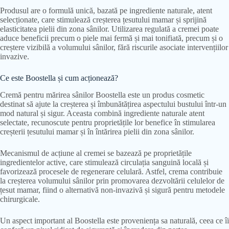
Produsul are o formulă unică, bazată pe ingrediente naturale, atent
selecționate, care stimulează creșterea țesutului mamar și sprijină
elasticitatea pielii din zona sânilor. Utilizarea regulată a cremei poate
aduce beneficii precum o piele mai fermă și mai tonifiată, precum și o
creștere vizibilă a volumului sânilor, fără riscurile asociate intervențiilor
invazive.
Ce este Boostella și cum acționează?
Cremă pentru mărirea sânilor Boostella este un produs cosmetic
destinat să ajute la creșterea și îmbunătățirea aspectului bustului într-un
mod natural și sigur. Aceasta combină ingrediente naturale atent
selectate, recunoscute pentru proprietățile lor benefice în stimularea
creșterii țesutului mamar și în întărirea pielii din zona sânilor.
Mecanismul de acțiune al cremei se bazează pe proprietățile
ingredientelor active, care stimulează circulația sanguină locală și
favorizează procesele de regenerare celulară. Astfel, crema contribuie
la creșterea volumului sânilor prin promovarea dezvoltării celulelor de
țesut mamar, fiind o alternativă non-invazivă și sigură pentru metodele
chirurgicale.
Un aspect important al Boostella este proveniența sa naturală, ceea ce îi