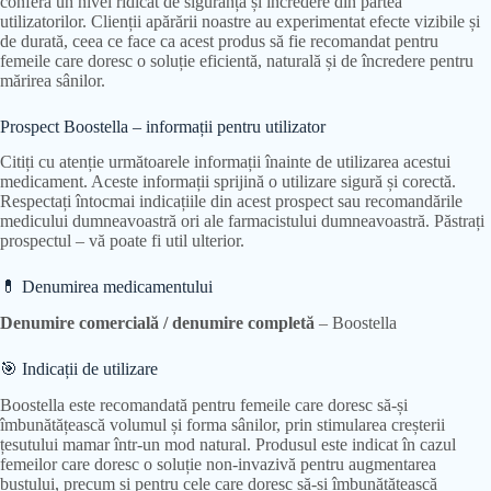
conferă un nivel ridicat de siguranță și încredere din partea
utilizatorilor. Clienții apărării noastre au experimentat efecte vizibile și
de durată, ceea ce face ca acest produs să fie recomandat pentru
femeile care doresc o soluție eficientă, naturală și de încredere pentru
mărirea sânilor.
Prospect Boostella – informații pentru utilizator
Citiți cu atenție următoarele informații înainte de utilizarea acestui
medicament. Aceste informații sprijină o utilizare sigură și corectă.
Respectați întocmai indicațiile din acest prospect sau recomandările
medicului dumneavoastră ori ale farmacistului dumneavoastră. Păstrați
prospectul – vă poate fi util ulterior.
💊 Denumirea medicamentului
Denumire comercială / denumire completă
– Boostella
🎯 Indicații de utilizare
Boostella este recomandată pentru femeile care doresc să-și
îmbunătățească volumul și forma sânilor, prin stimularea creșterii
țesutului mamar într-un mod natural. Produsul este indicat în cazul
femeilor care doresc o soluție non-invazivă pentru augmentarea
bustului, precum și pentru cele care doresc să-și îmbunătățească