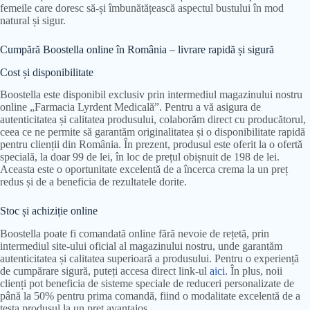
femeile care doresc să-și îmbunătățească aspectul bustului în mod
natural și sigur.
Cumpără Boostella online în România – livrare rapidă și sigură
Cost și disponibilitate
Boostella este disponibil exclusiv prin intermediul magazinului nostru
online „Farmacia Lyrdent Medicală”. Pentru a vă asigura de
autenticitatea și calitatea produsului, colaborăm direct cu producătorul,
ceea ce ne permite să garantăm originalitatea și o disponibilitate rapidă
pentru clienții din România. În prezent, produsul este oferit la o ofertă
specială, la doar 99 de lei, în loc de prețul obișnuit de 198 de lei.
Aceasta este o oportunitate excelentă de a încerca crema la un preț
redus și de a beneficia de rezultatele dorite.
Stoc și achiziție online
Boostella poate fi comandată online fără nevoie de rețetă, prin
intermediul site-ului oficial al magazinului nostru, unde garantăm
autenticitatea și calitatea superioară a produsului. Pentru o experiență
de cumpărare sigură, puteți accesa direct link-ul
aici
. În plus, noii
clienți pot beneficia de sisteme speciale de reduceri personalizate de
până la 50% pentru prima comandă, fiind o modalitate excelentă de a
testa produsul la un preț avantajos.