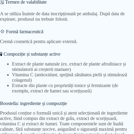
🗓 Termen de valabilitate
A se utiliza înainte de data inscripționată pe ambalaj. După data de
expirare, produsul nu trebuie folosit.
💠 Formă farmaceutică
Cremă cosmetică pentru aplicare externă.
🧪 Compoziție și substanțe active
Extract de plante naturale (ex. extract de plante afrodisiace și
stimulatorii ai creșterii mamare)
Vitamina C (antioxidant, sprijină sănătatea pielii și stimulează
colagenul)
Extracte din plante cu proprietăți tonice și fermizante (de
exemplu, extract de hamei sau scorțișoară)
Boostella: ingrediente și compoziție
Produsul conține o formulă unică și atent selecționată de ingrediente
active, fiind compus din extract de grâu, extract de scorțișoară,
vitamina C și extract de hamei. Toate componentele sunt de înaltă
calitate, fără substanțe nocive, asigurând o siguranță maximă pentru