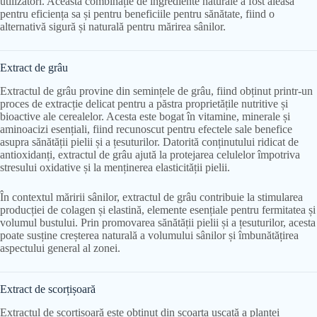
utilizatori. Această combinație de ingrediente naturale a fost aleasă
pentru eficiența sa și pentru beneficiile pentru sănătate, fiind o
alternativă sigură și naturală pentru mărirea sânilor.
Extract de grâu
Extractul de grâu provine din semințele de grâu, fiind obținut printr-un
proces de extracție delicat pentru a păstra proprietățile nutritive și
bioactive ale cerealelor. Acesta este bogat în vitamine, minerale și
aminoacizi esențiali, fiind recunoscut pentru efectele sale benefice
asupra sănătății pielii și a țesuturilor. Datorită conținutului ridicat de
antioxidanți, extractul de grâu ajută la protejarea celulelor împotriva
stresului oxidative și la menținerea elasticității pielii.
În contextul măririi sânilor, extractul de grâu contribuie la stimularea
producției de colagen și elastină, elemente esențiale pentru fermitatea și
volumul bustului. Prin promovarea sănătății pielii și a țesuturilor, acesta
poate susține creșterea naturală a volumului sânilor și îmbunătățirea
aspectului general al zonei.
Extract de scorțișoară
Extractul de scorțișoară este obținut din scoarța uscată a plantei