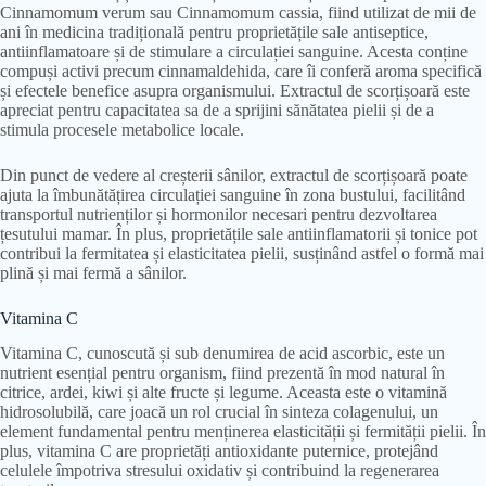
Cinnamomum verum sau Cinnamomum cassia, fiind utilizat de mii de
ani în medicina tradițională pentru proprietățile sale antiseptice,
antiinflamatoare și de stimulare a circulației sanguine. Acesta conține
compuși activi precum cinnamaldehida, care îi conferă aroma specifică
și efectele benefice asupra organismului. Extractul de scorțișoară este
apreciat pentru capacitatea sa de a sprijini sănătatea pielii și de a
stimula procesele metabolice locale.
Din punct de vedere al creșterii sânilor, extractul de scorțișoară poate
ajuta la îmbunătățirea circulației sanguine în zona bustului, facilitând
transportul nutrienților și hormonilor necesari pentru dezvoltarea
țesutului mamar. În plus, proprietățile sale antiinflamatorii și tonice pot
contribui la fermitatea și elasticitatea pielii, susținând astfel o formă mai
plină și mai fermă a sânilor.
Vitamina C
Vitamina C, cunoscută și sub denumirea de acid ascorbic, este un
nutrient esențial pentru organism, fiind prezentă în mod natural în
citrice, ardei, kiwi și alte fructe și legume. Aceasta este o vitamină
hidrosolubilă, care joacă un rol crucial în sinteza colagenului, un
element fundamental pentru menținerea elasticității și fermității pielii. În
plus, vitamina C are proprietăți antioxidante puternice, protejând
celulele împotriva stresului oxidativ și contribuind la regenerarea