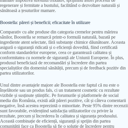
mamare împotriva stresului oxidativ, sprijinind astfel procesul de
regenerare și fermitate a bustului, facilitând o dezvoltare naturală și
sănătoasă a țesuturilor mamare.
Boostella: păreri și beneficii; eficacitate în utilizare
Comparativ cu alte produse din categoria cremelor pentru mărirea
sânilor, Boostella se remarcă printr-o formulă naturală, bazată pe
ingrediente atent selectate, fără substanțe chimice dăunătoare. Aceasta
asigură o siguranță ridicată și o eficiență dovedită, fiind certificată
conform standardelor europene, ceea ce garantează calitatea și
conformitatea cu normele de siguranță ale Uniunii Europene. În plus,
produsul beneficiază de recomandări și încredere din partea
specialiștilor din domeniul sănătății, precum și de feedback pozitiv din
partea utilizatorilor.
Unul dintre avantajele majore ale Boostella este faptul că nu este o
înșelătorie sau un produs fals, ci un tratament cosmetic cu rezultate
vizibile și susținute științific. Pe forumurile și platformele de social
media din România, există atât păreri pozitive, cât și câteva comentarii
negative, însă acestea reprezintă o minoritate. Peste 95% dintre recenzii
sunt favorabile, evidențiind satisfacția utilizatorilor cu privire la
rezultate, precum și încrederea în calitatea și siguranța produsului.
Această combinație de eficiență, siguranță și sprijin din partea
comunității face ca Boostella să fie o soluție de încredere pentru