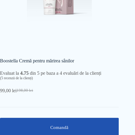
Boostella Cremă pentru mărirea sânilor
Evaluat la
4.75
din 5 pe baza a
4
evaluări de la clienți
(
5
recenzii de la clienți)
99,00
lei
198,00
lei
Prețul
Prețul
inițial
curent
a
este:
fost:
99,00 lei.
198,00 lei.
Comandă