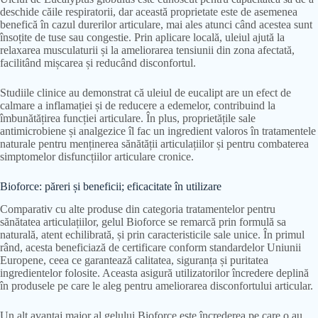
deschide căile respiratorii, dar această proprietate este de asemenea
benefică în cazul durerilor articulare, mai ales atunci când acestea sunt
însoțite de tuse sau congestie. Prin aplicare locală, uleiul ajută la
relaxarea musculaturii și la ameliorarea tensiunii din zona afectată,
facilitând mișcarea și reducând disconfortul.
Studiile clinice au demonstrat că uleiul de eucalipt are un efect de
calmare a inflamației și de reducere a edemelor, contribuind la
îmbunătățirea funcției articulare. În plus, proprietățile sale
antimicrobiene și analgezice îl fac un ingredient valoros în tratamentele
naturale pentru menținerea sănătății articulațiilor și pentru combaterea
simptomelor disfuncțiilor articulare cronice.
Bioforce: păreri și beneficii; eficacitate în utilizare
Comparativ cu alte produse din categoria tratamentelor pentru
sănătatea articulațiilor, gelul Bioforce se remarcă prin formulă sa
naturală, atent echilibrată, și prin caracteristicile sale unice. În primul
rând, acesta beneficiază de certificare conform standardelor Uniunii
Europene, ceea ce garantează calitatea, siguranța și puritatea
ingredientelor folosite. Aceasta asigură utilizatorilor încredere deplină
în produsele pe care le aleg pentru ameliorarea disconfortului articular.
Un alt avantaj major al gelului Bioforce este încrederea pe care o au