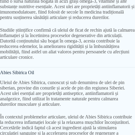
fiind o sursă naturală bogată în acizi grași omega-3, vitamine și alte
substanțe nutritive esențiale. Acest ulei are proprietăți antiinflamatorii și
imunomodulatoare, fiind folosit de secole în medicina tradițională
pentru susținerea sănătății articulare și reducerea durerilor.
Studiile științifice confirmă că uleiul de ficat de rechin ajută la calmarea
inflamației și la încetinirea proceselor degenerative din articulații.
Datorită conținutului său bogat în omega-3, acesta contribuie la
reducerea edemelor, la ameliorarea rigidității și la îmbunătățirea
mobilității, fiind astfel un aliat valoros pentru persoanele cu afecțiuni
articulare cronice.
Abies Sibirica Oil
Uleiul de Abies Sibirica, cunoscut și sub denumirea de ulei de pin
siberian, provine din conurile și acele de pin din regiunea Siberiei.
Acest ulei esențial are proprietăți antiseptice, antiinflamatorii și
analgezice, fiind utilizat în tratamente naturale pentru calmarea
durerilor musculare și articulare.
În contextul problemelor articulare, uleiul de Abies Sibirica contribuie
la reducerea inflamației locale și la relaxarea mușchilor înconjurători.
Cercetările indică faptul că acest ingredient ajută la stimularea
circulației sanguine și la accelerarea proceselor de regenerare a