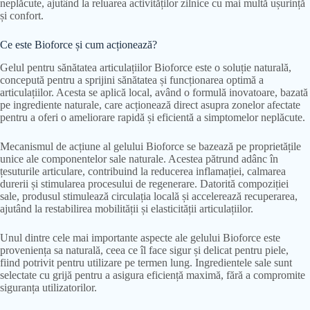
neplăcute, ajutând la reluarea activităților zilnice cu mai multă ușurință
și confort.
Ce este Bioforce și cum acționează?
Gelul pentru sănătatea articulațiilor Bioforce este o soluție naturală,
concepută pentru a sprijini sănătatea și funcționarea optimă a
articulațiilor. Acesta se aplică local, având o formulă inovatoare, bazată
pe ingrediente naturale, care acționează direct asupra zonelor afectate
pentru a oferi o ameliorare rapidă și eficientă a simptomelor neplăcute.
Mecanismul de acțiune al gelului Bioforce se bazează pe proprietățile
unice ale componentelor sale naturale. Acestea pătrund adânc în
țesuturile articulare, contribuind la reducerea inflamației, calmarea
durerii și stimularea procesului de regenerare. Datorită compoziției
sale, produsul stimulează circulația locală și accelerează recuperarea,
ajutând la restabilirea mobilității și elasticității articulațiilor.
Unul dintre cele mai importante aspecte ale gelului Bioforce este
proveniența sa naturală, ceea ce îl face sigur și delicat pentru piele,
fiind potrivit pentru utilizare pe termen lung. Ingredientele sale sunt
selectate cu grijă pentru a asigura eficiență maximă, fără a compromite
siguranța utilizatorilor.