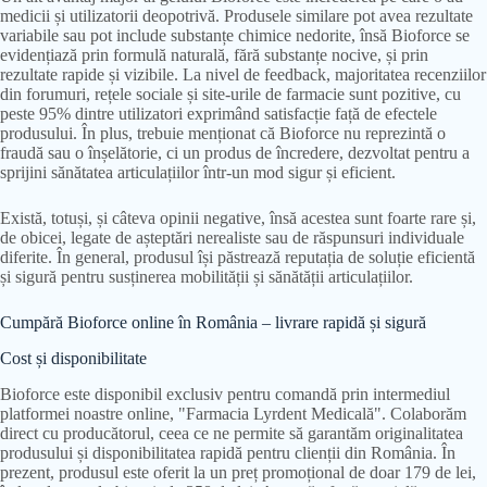
medicii și utilizatorii deopotrivă. Produsele similare pot avea rezultate
variabile sau pot include substanțe chimice nedorite, însă Bioforce se
evidențiază prin formulă naturală, fără substanțe nocive, și prin
rezultate rapide și vizibile. La nivel de feedback, majoritatea recenziilor
din forumuri, rețele sociale și site-urile de farmacie sunt pozitive, cu
peste 95% dintre utilizatori exprimând satisfacție față de efectele
produsului. În plus, trebuie menționat că Bioforce nu reprezintă o
fraudă sau o înșelătorie, ci un produs de încredere, dezvoltat pentru a
sprijini sănătatea articulațiilor într-un mod sigur și eficient.
Există, totuși, și câteva opinii negative, însă acestea sunt foarte rare și,
de obicei, legate de așteptări nerealiste sau de răspunsuri individuale
diferite. În general, produsul își păstrează reputația de soluție eficientă
și sigură pentru susținerea mobilității și sănătății articulațiilor.
Cumpără Bioforce online în România – livrare rapidă și sigură
Cost și disponibilitate
Bioforce este disponibil exclusiv pentru comandă prin intermediul
platformei noastre online, "Farmacia Lyrdent Medicală". Colaborăm
direct cu producătorul, ceea ce ne permite să garantăm originalitatea
produsului și disponibilitatea rapidă pentru clienții din România. În
prezent, produsul este oferit la un preț promoțional de doar 179 de lei,