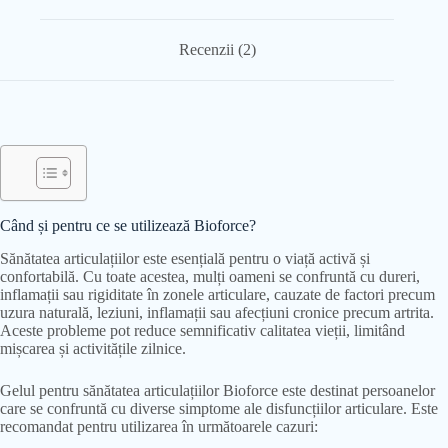
Recenzii (2)
Când și pentru ce se utilizează Bioforce?
Sănătatea articulațiilor este esențială pentru o viață activă și
confortabilă. Cu toate acestea, mulți oameni se confruntă cu dureri,
inflamații sau rigiditate în zonele articulare, cauzate de factori precum
uzura naturală, leziuni, inflamații sau afecțiuni cronice precum artrita.
Aceste probleme pot reduce semnificativ calitatea vieții, limitând
mișcarea și activitățile zilnice.
Gelul pentru sănătatea articulațiilor Bioforce este destinat persoanelor
care se confruntă cu diverse simptome ale disfuncțiilor articulare. Este
recomandat pentru utilizarea în următoarele cazuri: