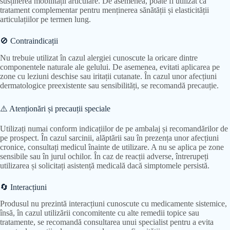
susținerea mobilității articulare. De asemenea, poate fi utilizat ca
tratament complementar pentru menținerea sănătății și elasticității
articulațiilor pe termen lung.
🚫 Contraindicații
Nu trebuie utilizat în cazul alergiei cunoscute la oricare dintre
componentele naturale ale gelului. De asemenea, evitati aplicarea pe
zone cu leziuni deschise sau iritații cutanate. În cazul unor afecțiuni
dermatologice preexistente sau sensibilități, se recomandă precauție.
⚠️ Atenționări și precauții speciale
Utilizați numai conform indicațiilor de pe ambalaj și recomandărilor de
pe prospect. În cazul sarcinii, alăptării sau în prezența unor afecțiuni
cronice, consultați medicul înainte de utilizare. A nu se aplica pe zone
sensibile sau în jurul ochilor. În caz de reacții adverse, întrerupeți
utilizarea și solicitați asistență medicală dacă simptomele persistă.
🔄 Interacțiuni
Produsul nu prezintă interacțiuni cunoscute cu medicamente sistemice,
însă, în cazul utilizării concomitente cu alte remedii topice sau
tratamente, se recomandă consultarea unui specialist pentru a evita