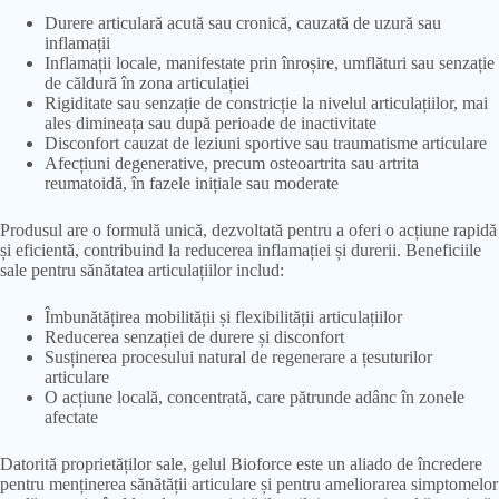
Durere articulară acută sau cronică, cauzată de uzură sau
inflamații
Inflamații locale, manifestate prin înroșire, umflături sau senzație
de căldură în zona articulației
Rigiditate sau senzație de constricție la nivelul articulațiilor, mai
ales dimineața sau după perioade de inactivitate
Disconfort cauzat de leziuni sportive sau traumatisme articulare
Afecțiuni degenerative, precum osteoartrita sau artrita
reumatoidă, în fazele inițiale sau moderate
Produsul are o formulă unică, dezvoltată pentru a oferi o acțiune rapidă
și eficientă, contribuind la reducerea inflamației și durerii. Beneficiile
sale pentru sănătatea articulațiilor includ:
Îmbunătățirea mobilității și flexibilității articulațiilor
Reducerea senzației de durere și disconfort
Susținerea procesului natural de regenerare a țesuturilor
articulare
O acțiune locală, concentrată, care pătrunde adânc în zonele
afectate
Datorită proprietăților sale, gelul Bioforce este un aliado de încredere
pentru menținerea sănătății articulare și pentru ameliorarea simptomelor