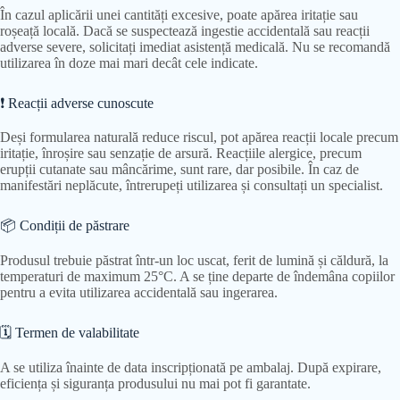
În cazul aplicării unei cantități excesive, poate apărea iritație sau
roșeață locală. Dacă se suspectează ingestie accidentală sau reacții
adverse severe, solicitați imediat asistență medicală. Nu se recomandă
utilizarea în doze mai mari decât cele indicate.
❗ Reacții adverse cunoscute
Deși formularea naturală reduce riscul, pot apărea reacții locale precum
iritație, înroșire sau senzație de arsură. Reacțiile alergice, precum
erupții cutanate sau mâncărime, sunt rare, dar posibile. În caz de
manifestări neplăcute, întrerupeți utilizarea și consultați un specialist.
📦 Condiții de păstrare
Produsul trebuie păstrat într-un loc uscat, ferit de lumină și căldură, la
temperaturi de maximum 25°C. A se ține departe de îndemâna copiilor
pentru a evita utilizarea accidentală sau ingerarea.
🗓 Termen de valabilitate
A se utiliza înainte de data inscripționată pe ambalaj. După expirare,
eficiența și siguranța produsului nu mai pot fi garantate.