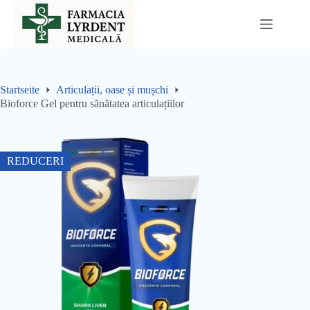
Sari
la
conținut
Startseite
Articulații, oase și mușchi
Bioforce Gel pentru sănătatea articulațiilor
REDUCERI