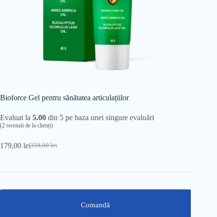
Bioforce Gel pentru sănătatea articulațiilor
Evaluat la
5.00
din 5 pe baza unei singure evaluări
(
2
recenzii de la clienți)
179,00
lei
358,00
lei
Prețul
Prețul
inițial
curent
a
este:
fost:
179,00 lei.
358,00 lei.
Comandă