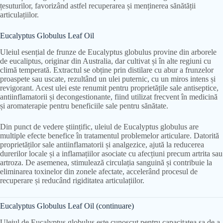
țesuturilor, favorizând astfel recuperarea și menținerea sănătății
articulațiilor.
Eucalyptus Globulus Leaf Oil
Uleiul esențial de frunze de Eucalyptus globulus provine din arborele
de eucaliptus, originar din Australia, dar cultivat și în alte regiuni cu
climă temperată. Extractul se obține prin distilare cu abur a frunzelor
proaspete sau uscate, rezultând un ulei puternic, cu un miros intens și
revigorant. Acest ulei este renumit pentru proprietățile sale antiseptice,
antiinflamatorii și decongestionante, fiind utilizat frecvent în medicină
și aromaterapie pentru beneficiile sale pentru sănătate.
Din punct de vedere științific, uleiul de Eucalyptus globulus are
multiple efecte benefice în tratamentul problemelor articulare. Datorită
proprietăților sale antiinflamatorii și analgezice, ajută la reducerea
durerilor locale și a inflamațiilor asociate cu afecțiuni precum artrita sau
artroza. De asemenea, stimulează circulația sanguină și contribuie la
eliminarea toxinelor din zonele afectate, accelerând procesul de
recuperare și reducând rigiditatea articulațiilor.
Eucalyptus Globulus Leaf Oil (continuare)
Uleiul de Eucalyptus globulus este cunoscut pentru capacitatea sa de a