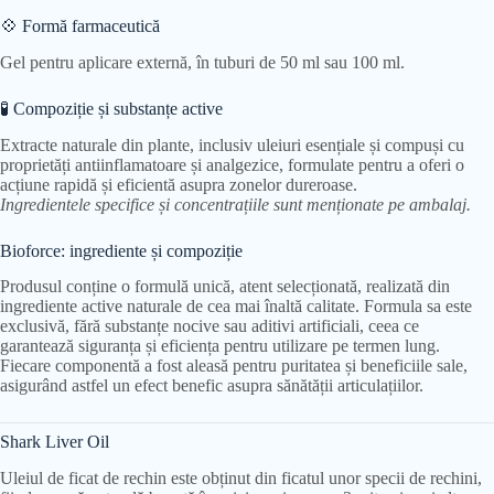
💠 Formă farmaceutică
Gel pentru aplicare externă, în tuburi de 50 ml sau 100 ml.
🧪 Compoziție și substanțe active
Extracte naturale din plante, inclusiv uleiuri esențiale și compuși cu
proprietăți antiinflamatoare și analgezice, formulate pentru a oferi o
acțiune rapidă și eficientă asupra zonelor dureroase.
Ingredientele specifice și concentrațiile sunt menționate pe ambalaj.
Bioforce: ingrediente și compoziție
Produsul conține o formulă unică, atent selecționată, realizată din
ingrediente active naturale de cea mai înaltă calitate. Formula sa este
exclusivă, fără substanțe nocive sau aditivi artificiali, ceea ce
garantează siguranța și eficiența pentru utilizare pe termen lung.
Fiecare componentă a fost aleasă pentru puritatea și beneficiile sale,
asigurând astfel un efect benefic asupra sănătății articulațiilor.
Shark Liver Oil
Uleiul de ficat de rechin este obținut din ficatul unor specii de rechini,