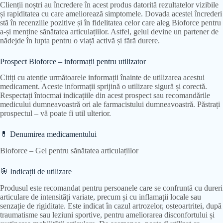
Clienții noștri au încredere în acest produs datorită rezultatelor vizibile
și rapiditatea cu care ameliorează simptomele. Dovada acestei încrederi
stă în recenziile pozitive și în fidelitatea celor care aleg Bioforce pentru
a-și menține sănătatea articulațiilor. Astfel, gelul devine un partener de
nădejde în lupta pentru o viață activă și fără durere.
Prospect Bioforce – informații pentru utilizator
Citiți cu atenție următoarele informații înainte de utilizarea acestui
medicament. Aceste informații sprijină o utilizare sigură și corectă.
Respectați întocmai indicațiile din acest prospect sau recomandările
medicului dumneavoastră ori ale farmacistului dumneavoastră. Păstrați
prospectul – vă poate fi util ulterior.
💊 Denumirea medicamentului
Bioforce – Gel pentru sănătatea articulațiilor
🎯 Indicații de utilizare
Produsul este recomandat pentru persoanele care se confruntă cu dureri
articulare de intensități variate, precum și cu inflamații locale sau
senzație de rigiditate. Este indicat în cazul artrozelor, osteoartritei, după
traumatisme sau leziuni sportive, pentru ameliorarea disconfortului și