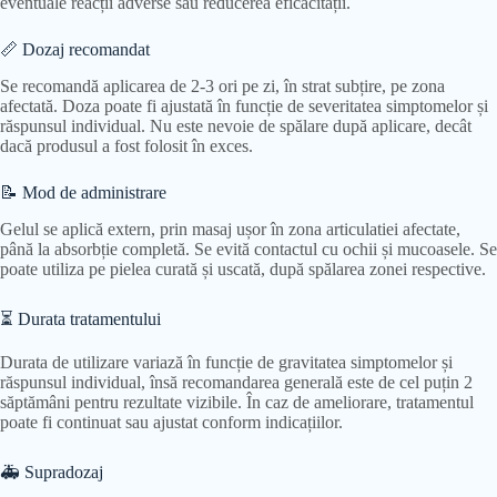
eventuale reacții adverse sau reducerea eficacității.
📏 Dozaj recomandat
Se recomandă aplicarea de 2-3 ori pe zi, în strat subțire, pe zona
afectată. Doza poate fi ajustată în funcție de severitatea simptomelor și
răspunsul individual. Nu este nevoie de spălare după aplicare, decât
dacă produsul a fost folosit în exces.
📝 Mod de administrare
Gelul se aplică extern, prin masaj ușor în zona articulatiei afectate,
până la absorbție completă. Se evită contactul cu ochii și mucoasele. Se
poate utiliza pe pielea curată și uscată, după spălarea zonei respective.
⏳ Durata tratamentului
Durata de utilizare variază în funcție de gravitatea simptomelor și
răspunsul individual, însă recomandarea generală este de cel puțin 2
săptămâni pentru rezultate vizibile. În caz de ameliorare, tratamentul
poate fi continuat sau ajustat conform indicațiilor.
🚑 Supradozaj