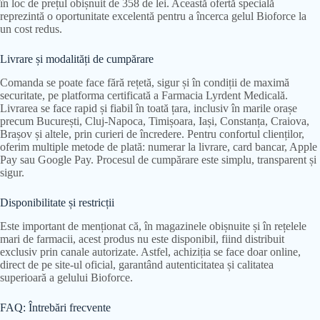
în loc de prețul obișnuit de 358 de lei. Această ofertă specială
reprezintă o oportunitate excelentă pentru a încerca gelul Bioforce la
un cost redus.
Livrare și modalități de cumpărare
Comanda se poate face fără rețetă, sigur și în condiții de maximă
securitate, pe platforma certificată a Farmacia Lyrdent Medicală.
Livrarea se face rapid și fiabil în toată țara, inclusiv în marile orașe
precum București, Cluj-Napoca, Timișoara, Iași, Constanța, Craiova,
Brașov și altele, prin curieri de încredere. Pentru confortul clienților,
oferim multiple metode de plată: numerar la livrare, card bancar, Apple
Pay sau Google Pay. Procesul de cumpărare este simplu, transparent și
sigur.
Disponibilitate și restricții
Este important de menționat că, în magazinele obișnuite și în rețelele
mari de farmacii, acest produs nu este disponibil, fiind distribuit
exclusiv prin canale autorizate. Astfel, achiziția se face doar online,
direct de pe site-ul oficial, garantând autenticitatea și calitatea
superioară a gelului Bioforce.
FAQ: Întrebări frecvente