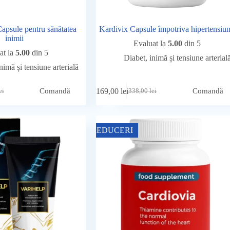
apsule pentru sănătatea
Kardivix Capsule împotriva hipertensiun
inimii
Evaluat la
5.00
din 5
at la
5.00
din 5
Diabet, inimă și tensiune arterial
nimă și tensiune arterială
169,00
lei
Comandă
Comandă
ei
338,00
lei
Prețul
Prețul
inițial
curent
a
este:
ei.
fost:
169,00 lei.
REDUCERI
ei.
338,00 lei.