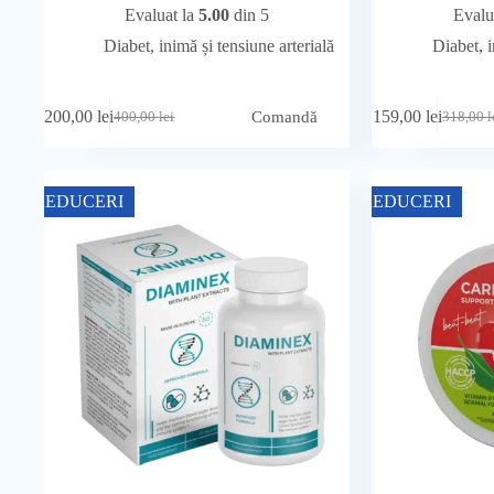
Evaluat la
5.00
din 5
Evalu
Diabet, inimă și tensiune arterială
Diabet, i
200,00
lei
159,00
lei
Comandă
400,00
lei
318,00
l
Prețul
Prețul
Prețul
Prețul
inițial
curent
inițial
curent
a
este:
a
este:
fost:
200,00 lei.
fost:
159,00 l
REDUCERI
REDUCERI
400,00 lei.
318,00 l