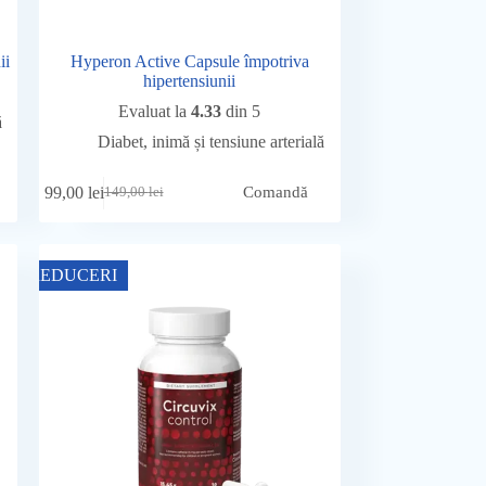
ii
Hyperon Active Capsule împotriva
hipertensiunii
Evaluat la
4.33
din 5
ă
Diabet, inimă și tensiune arterială
99,00
lei
Comandă
149,00
lei
Prețul
Prețul
inițial
curent
a
este:
fost:
99,00 lei.
REDUCERI
149,00 lei.