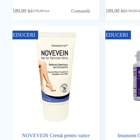
189,00
lei
189,00
lei
Comandă
378,00
lei
378,00
l
Prețul
Prețul
Prețul
Prețul
inițial
curent
inițial
curent
a
este:
a
este:
fost:
189,00 lei.
fost:
189,00 l
REDUCERI
REDUCERI
378,00 lei.
378,00 l
NOVEVEIN Cremă pentru varice
Insunorm C