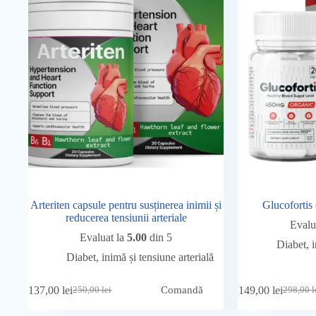
Arteriten capsule pentru susținerea inimii și
Glucofortis 
reducerea tensiunii arteriale
Evalu
Evaluat la
5.00
din 5
Diabet, i
Diabet, inimă și tensiune arterială
137,00
lei
149,00
lei
Comandă
250,00
lei
298,00
l
Prețul
Prețul
Prețul
Prețul
inițial
curent
inițial
curent