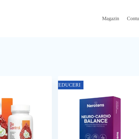
Magazin
Contu
REDUCERI