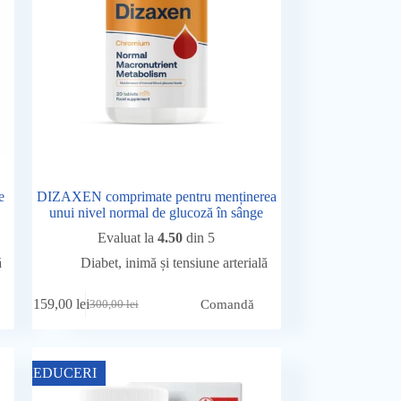
e
DIZAXEN comprimate pentru menținerea
unui nivel normal de glucoză în sânge
Evaluat la
4.50
din 5
ă
Diabet, inimă și tensiune arterială
159,00
lei
Comandă
300,00
lei
Prețul
Prețul
inițial
curent
a
este:
fost:
159,00 lei.
REDUCERI
300,00 lei.