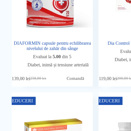
DIAFORMIN capsule pentru echilibrarea
Dia Control 
nivelului de zahăr din sânge
Evalu
Evaluat la
5.00
din 5
Diabet, i
Diabet, inimă și tensiune arterială
139,00
lei
119,00
lei
Comandă
258,00
lei
200,00
l
Prețul
Prețul
Prețul
Prețul
inițial
curent
inițial
curent
a
este:
a
este:
fost:
139,00 lei.
fost:
119,00 l
REDUCERI
REDUCERI
258,00 lei.
200,00 l