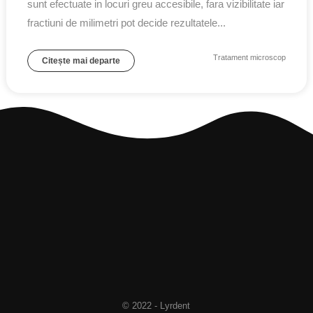
sunt efectuate in locuri greu accesibile, fara vizibilitate iar
fractiuni de milimetri pot decide rezultatele...
Tratament microscop
Citește mai departe
© 2022 - Lyrdent