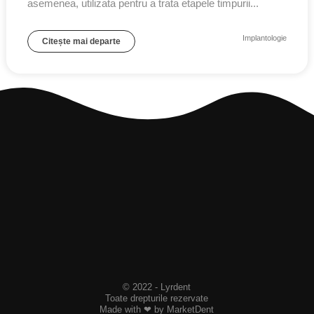
asemenea, utilizata pentru a trata etapele timpurii...
Implantologie
Citește mai departe
© 2022 - Lyrdent
Toate drepturile rezervate
Made with ❤ by MarketDent